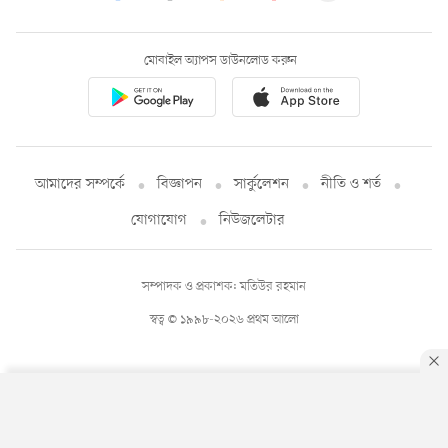
মোবাইল অ্যাপস ডাউনলোড করুন
আমাদের সম্পর্কে
বিজ্ঞাপন
সার্কুলেশন
নীতি ও শর্ত
যোগাযোগ
নিউজলেটার
সম্পাদক ও প্রকাশক: মতিউর রহমান
স্বত্ব © ১৯৯৮-২০২৬ প্রথম আলো
By using this site, you agree to our
Privacy Policy
.
OK