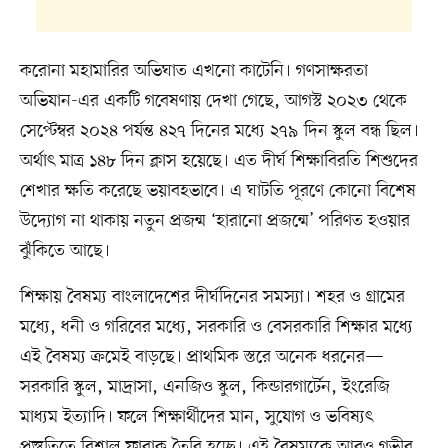
করোনা মহামারির অভিঘাত এখনো কাটেনি। গণসাক্ষরতা
অভিযান-এর একটি গবেষণায় দেখা গেছে, আগস্ট ২০২৩ থেকে
সেপ্টেম্বর ২০২৪ পর্যন্ত ৪২৭ দিনের মধ্যে ২৭৯ দিন স্কুল বন্ধ ছিল।
অর্থাৎ মাত্র ১৪৮ দিন ক্লাস হয়েছে। এত দীর্ঘ শিক্ষাবিরতি শিশুদের
শেখার ক্ষতি করেছে ভয়াবহভাবে। এ ঘাটতি পূরণে কোনো বিশেষ
উদ্যোগ না থাকায় নতুন প্রজন্ম ‘হারানো প্রজন্মে’ পরিণত হওয়ার
ঝুঁকিতে আছে।
শিক্ষায় বৈষম্য বাংলাদেশের দীর্ঘদিনের সমস্যা। শহর ও গ্রামের
মধ্যে, ধনী ও গরিবের মধ্যে, সরকারি ও বেসরকারি শিক্ষার মধ্যে
এই বৈষম্য ক্রমেই বাড়ছে। প্রাথমিক স্তরে অনেক ধরনের—
সরকারি স্কুল, মাদ্রাসা, এনজিও স্কুল, কিন্ডারগার্টেন, ইংরেজি
মাধ্যম ইত্যাদি। ফলে শিক্ষার্থীদের মান, সুযোগ ও ভবিষ্যৎ
প্রস্তুতিতে বিশাল ফারাক তৈরি হচ্ছে। এই বৈষম্যকে আরও গভীর