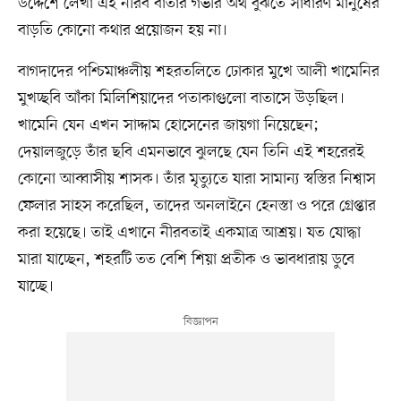
উদ্দেশে লেখা এই নীরব বার্তার গভীর অর্থ বুঝতে সাধারণ মানুষের
বাড়তি কোনো কথার প্রয়োজন হয় না।
বাগদাদের পশ্চিমাঞ্চলীয় শহরতলিতে ঢোকার মুখে আলী খামেনির
মুখচ্ছবি আঁকা মিলিশিয়াদের পতাকাগুলো বাতাসে উড়ছিল।
খামেনি যেন এখন সাদ্দাম হোসেনের জায়গা নিয়েছেন;
দেয়ালজুড়ে তাঁর ছবি এমনভাবে ঝুলছে যেন তিনি এই শহরেরই
কোনো আব্বাসীয় শাসক। তাঁর মৃত্যুতে যারা সামান্য স্বস্তির নিশ্বাস
ফেলার সাহস করেছিল, তাদের অনলাইনে হেনস্তা ও পরে গ্রেপ্তার
করা হয়েছে। তাই এখানে নীরবতাই একমাত্র আশ্রয়। যত যোদ্ধা
মারা যাচ্ছেন, শহরটি তত বেশি শিয়া প্রতীক ও ভাবধারায় ডুবে
যাচ্ছে।