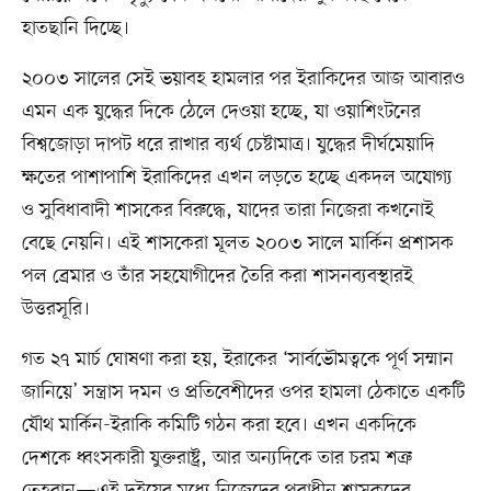
হাতছানি দিচ্ছে।
২০০৩ সালের সেই ভয়াবহ হামলার পর ইরাকিদের আজ আবারও
এমন এক যুদ্ধের দিকে ঠেলে দেওয়া হচ্ছে, যা ওয়াশিংটনের
বিশ্বজোড়া দাপট ধরে রাখার ব্যর্থ চেষ্টামাত্র। যুদ্ধের দীর্ঘমেয়াদি
ক্ষতের পাশাপাশি ইরাকিদের এখন লড়তে হচ্ছে একদল অযোগ্য
ও সুবিধাবাদী শাসকের বিরুদ্ধে, যাদের তারা নিজেরা কখনোই
বেছে নেয়নি। এই শাসকেরা মূলত ২০০৩ সালে মার্কিন প্রশাসক
পল ব্রেমার ও তাঁর সহযোগীদের তৈরি করা শাসনব্যবস্থারই
উত্তরসূরি।
গত ২৭ মার্চ ঘোষণা করা হয়, ইরাকের ‘সার্বভৌমত্বকে পূর্ণ সম্মান
জানিয়ে’ সন্ত্রাস দমন ও প্রতিবেশীদের ওপর হামলা ঠেকাতে একটি
যৌথ মার্কিন-ইরাকি কমিটি গঠন করা হবে। এখন একদিকে
দেশকে ধ্বংসকারী যুক্তরাষ্ট্র, আর অন্যদিকে তার চরম শত্রু
তেহরান—এই দুইয়ের মধ্যে নিজেদের পরাধীন শাসকদের