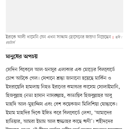
ইরাকে আলী খামেনি যেন এখন সাদ্দাম হোসেনের জায়গা নিয়েছেন
ছবি :
রয়টার্স
মানুষের অপচয়
সেদিন বিকেলে আল-মনসুর এলাকার এক মোড়ের বিলবোর্ডে
চোখ আটকে গেল। সেখানে শ্রদ্ধা জানানো হয়েছে মার্কিন ও
ইসরায়েলি হামলায় নিহত ইরানের কমান্ডার কাসেম সোলাইমানি,
হিজবুল্লাহ নেতা হাসান নাসরুল্লাহ, কাতায়িব হিজবুল্লাহর আবু
মাহদি আল-মুহান্দিস এবং বেশ কয়েকজন মিলিশিয়া যোদ্ধাকে।
ইমাম মাহদির দিকে ইঙ্গিত করে বিলবোর্ডে লেখা, ‘আমাদের
হাতিয়ার, আমরা ইমাম আল হুজ্জাহর কাছে ঋণী’। শহীদদের