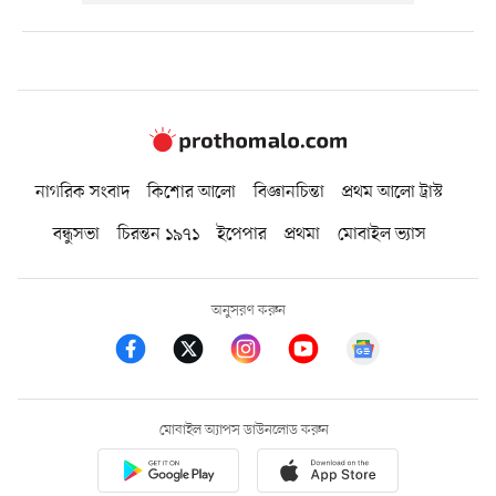
নাগরিক সংবাদ
কিশোর আলো
বিজ্ঞানচিন্তা
প্রথম আলো ট্রাস্ট
বন্ধুসভা
চিরন্তন ১৯৭১
ইপেপার
প্রথমা
মোবাইল ভ্যাস
অনুসরণ করুন
মোবাইল অ্যাপস ডাউনলোড করুন