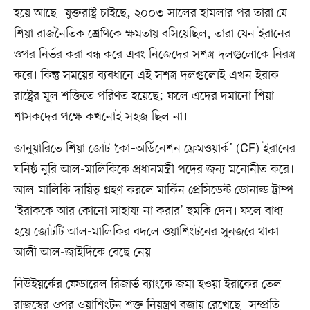
হয়ে আছে। যুক্তরাষ্ট্র চাইছে, ২০০৩ সালের হামলার পর তারা যে
শিয়া রাজনৈতিক শ্রেণিকে ক্ষমতায় বসিয়েছিল, তারা যেন ইরানের
ওপর নির্ভর করা বন্ধ করে এবং নিজেদের সশস্ত্র দলগুলোকে নিরস্ত্র
করে। কিন্তু সময়ের ব্যবধানে এই সশস্ত্র দলগুলোই এখন ইরাক
রাষ্ট্রের মূল শক্তিতে পরিণত হয়েছে; ফলে এদের দমানো শিয়া
শাসকদের পক্ষে কখনোই সহজ ছিল না।
জানুয়ারিতে শিয়া জোট ‘কো–অর্ডিনেশন ফ্রেমওয়ার্ক’ (CF) ইরানের
ঘনিষ্ঠ নুরি আল-মালিকিকে প্রধানমন্ত্রী পদের জন্য মনোনীত করে।
আল-মালিকি দায়িত্ব গ্রহণ করলে মার্কিন প্রেসিডেন্ট ডোনাল্ড ট্রাম্প
‘ইরাককে আর কোনো সাহায্য না করার’ হুমকি দেন। ফলে বাধ্য
হয়ে জোটটি আল-মালিকির বদলে ওয়াশিংটনের সুনজরে থাকা
আলী আল-জাইদিকে বেছে নেয়।
নিউইয়র্কের ফেডারেল রিজার্ভ ব্যাংকে জমা হওয়া ইরাকের তেল
রাজস্বের ওপর ওয়াশিংটন শক্ত নিয়ন্ত্রণ বজায় রেখেছে। সম্প্রতি