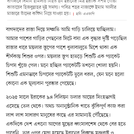
বাগদাদে বিমান হামলায় নিহত হন ইরানের মিত্র ইরাকি সশস্ত্র গোষ্ঠী
কাতায়েব হিজবুল্লাহর দুই সদস্য। পবিত্র শহর নাজাফে ইমাম আলীর
মাজারে তাঁদের কফিন নিয়ে যাওয়া হয়।
ছবি: এএফপি
বাগদাদের রাস্তা দিয়ে সম্প্রতি আমি গাড়ি চালিয়ে যাচ্ছিলাম।
আমার পাশের গাড়ির পেছনের সিটে বসা এক বৃদ্ধার দৃষ্টি পড়েছিল
রাস্তার ধারে ময়লার স্তূপের পাশে ধুলাবালুতে মিশে থাকা এক
শীর্ণকায় শিশুর ওপর। ময়লার স্তূপ হাতড়ে শিশুটি এক প্যাকেট
চিপস খুঁজে পেল। মনে হচ্ছিল প্যাকেটটি তখনো খোলা হয়নি।
শিশুটি এমনভাবে চিপসের প্যাকেটটি তুলে ধরল, যেন মনে হলো
কোনো এক মূল্যবান পুরস্কার পেয়েছে।
২০২৫ সালে ইরাকের ৯৪ বিলিয়ন ডলার আয়ের সিংহভাগই
এসেছে তেল থেকে। অথচ অনানুষ্ঠানিক খাতে ঝুঁকিপূর্ণ কাজ করা
লাখ লাখ সাধারণ মানুষের কাছে এর সামান্যই পৌঁছেছে।
একদিকে দেশ এখনো আগের যুদ্ধের ধ্বংসাবশেষ থেকে বের হতে
পারেনি, তার ওপর যোগ হয়েছে ইরানের বিরুদ্ধে যুক্তরাষ্ট্র ও