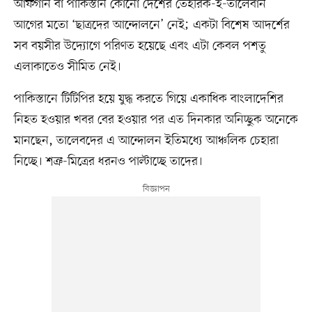
আফগান বা পাকিস্তান কোনো দেশের তেহরিক-ই-তালেবান
আগের মতো ‘ছাত্রদের আন্দোলনে’ নেই; একটা বিশেষ আদর্শের
সব বয়সীর উদ্যোগে পরিণত হয়েছে এবং এটা কেবল পশতু
এলাকাতেও সীমিত নেই।
পাকিস্তানে টিটিপির হয়ে যুদ্ধ করতে গিয়ে একাধিক বাংলাদেশির
নিহত হওয়ার খবর বের হওয়ার পর এত দিনকার অনিচ্ছুক অনেকে
মানছেন, তালেবদের এ আন্দোলন ইতিমধ্যে আঞ্চলিক চেহারা
নিচ্ছে। শত্রু-মিত্রের ধরনও পাল্টাচ্ছে তাদের।