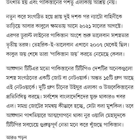
উৎখাত হয় এবং পাকিস্তানের পশতু এলাকায় আশ্রয় নেয়।
নতুন করে সংগঠিত হয়ে প্রায় দুই দশক পর ন্যাটো বাহিনীকে
তাড়িয়ে আবার কাবুলে ক্ষমতায় আসে ২০২১ সালের আগস্টে।
এরপর ডুরান্ট লাইনের পাকিস্তান অংশে শুরু তালেবান সশস্ত্রতার
তৃতীয় তরঙ্গ। তেহরিক–ই–তালেবান এখানে ২০০৭ থেকেই ছিল।
কাবুল জয় শেষে তারা ‘পাকিস্তান জয়’ করতে নেমেছে কেবল।
আফগান টিটিএর মতো পাকিস্তানের টিটিপিও দেশটির অনেকগুলো
সশস্ত্র সংগঠনের একটি জোট বা নেটওয়ার্ক। অন্তত ১৫টি গ্রুপ আছে
এই নেটওয়ার্কে। দুটি গ্রুপ চীনের উইঘুর এলাকা ও উজবেকিস্তানের
প্রতিনিধিত্ব করছে। সর্বশেষ বাংলাদেশিদের যুক্ত থাকারও খবর
এল। সমগ্র জোটের সমন্বয় কীভাবে হচ্ছে, সেটা বলা মুশকিল। তবে
আফগান পাখতিয়ারে আত্মগোপনে থাকা নুর ওয়ালি মেহসুদকে
টিটিপির সবচেয়ে গুরুত্বপূর্ণ নেতা মনে করে খুঁজছে পাকিস্তান।
আরও পড়ুন