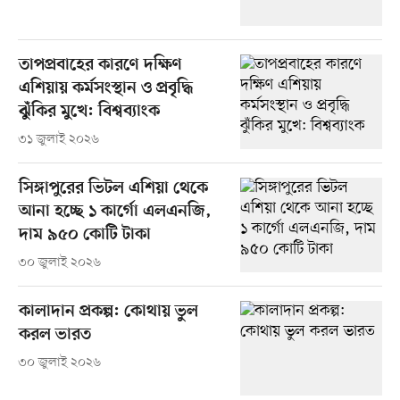
তাপপ্রবাহের কারণে দক্ষিণ
এশিয়ায় কর্মসংস্থান ও প্রবৃদ্ধি
ঝুঁকির মুখে: বিশ্বব্যাংক
৩১ জুলাই ২০২৬
সিঙ্গাপুরের ভিটল এশিয়া থেকে
আনা হচ্ছে ১ কার্গো এলএনজি,
দাম ৯৫০ কোটি টাকা
৩০ জুলাই ২০২৬
কালাদান প্রকল্প: কোথায় ভুল
করল ভারত
৩০ জুলাই ২০২৬