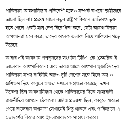
পাকিস্তান-আফগানিস্তান প্রতিবেশী হলেও সম্পর্ক কখনো স্থায়ীভাবে
ভালো ছিল না। ১৯৪৭ সালে নতুন রাষ্ট্র পাকিস্তান জাতিসংঘভুক্ত
হতে গেলে একটি মাত্র দেশ বিরোধিতা করে, সেটা আফগানিস্তান।
আফগানরা মনে করে, তাদের অনেক এলাকা নিয়ে পাকিস্তান গড়ে
উঠেছে।
আবার এই আফগান পশতুনদের সংগঠন টিটিএ–কে (তেহরিক-ই-
তালেবান আফগানিস্তান) এবং তারও আগে আফগান মুজাহিদদের
পাকিস্তান সশস্ত্র বাহিনীই আরও দুটি দেশের সঙ্গে মিলে অস্ত্র ও
প্রশিক্ষণ দিয়ে কাবুলে ক্ষমতা দখলে সহায়তা করেছে। তখন
উদ্দেশ্য ছিল আফগানিস্তান থেকে পাকিস্তানের দিকে সাম্যবাদী
রাজনীতির আগমন ঠেকানো। এটাও প্রত্যাশা ছিল, কাবুলে ক্ষমতা
পেয়ে তালেবান অগ্রযাত্রা সেখানেই থিতু থাকবে এবং পাকিস্তানে এ
মতাদর্শের বিস্তার রোধ ইসলামাবাদকে সাহায্য করবে।