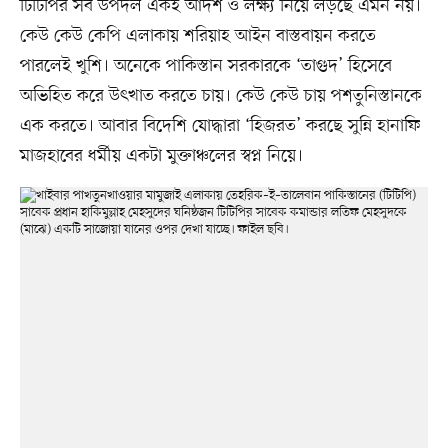
টিটিপির সব উপদল একই আদর্শ ও লক্ষ্য নিয়ে লড়ছে এমন নয়।
কেউ কেউ কেপি এলাকায় শরিয়াহ আইন বাস্তবায়ন করতে
পারলেই খুশি। অনেকে পাকিস্তান সরকারকে ‘তাগুদ’ হিসেবে
অভিহিত করে উৎখাত করতে চায়। কেউ কেউ চায় পশতুনিস্তানকে
এক করতে। আবার বিদেশি যোদ্ধারা ‘হিজরত’ করছে সুন্নি হানাফি
মাজহাবের ধর্মীয় একটা মুক্তাঞ্চলের স্বপ্ন নিয়ে।