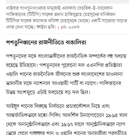
খাইবার পাখতুনখাওয়ার মামুজাই এলাকায় তেহরিক–ই–তালেবান
পাকিস্তানের (টিটিপি) সাবেক প্রধান হাকিমুল্লাহ মেহসুদের ঘনিষ্ঠজন
টিটিপির সাবেক কমান্ডার লতিফ মেহসুদকে (মাঝে) একটি সাজোয়া যানের
ওপর দেখা যাচ্ছে। ফাইল ছবি।
ছবি: এএফপি
পশতুনিস্তানের রাজনীতিতে বাঙালিরা
পশতুনদের সঙ্গে বাংলাভাষীদের রাজনৈতিক সম্পর্কের বহু অধ্যায়
রয়েছে ইতিহাসে। পশতুনদের পুরোনো দল এএনপির প্রতিষ্ঠাতা
ওয়ালি খানের রাজনৈতিক জীবনের শুরু বাংলাদেশের মাওলানা
ভাসানীর সঙ্গে ন্যাশনাল আওয়ামী পার্টি বা ন্যাপে। পাকিস্তানের
উভয় অংশজুড়ে এটাই সবচেয়ে বড় দল ছিল।
আইয়ুব খানের বিরুদ্ধে নির্বাচনে প্রচারকৌশল নিয়ে এবং
আন্তর্জাতিকভাবে মস্কো-পিকিং আদর্শিক টানাপোড়েনে ১৯৬৫ সাল
থেকে অনানুষ্ঠানিকভাবে এবং ১৯৬৭ সালে আনুষ্ঠানিকভাবে ন্যাপ
ভেঙ্গে গেলে গাফফার খান ও ওয়ালি খানের অনুসারীরা পরবর্তীতে