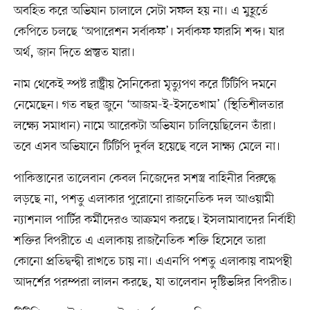
অবহিত করে অভিযান চালালে সেটা সফল হয় না। এ মুহূর্তে
কেপিতে চলছে ‘অপারেশন সর্বাকফ’। সর্বাকফ ফারসি শব্দ। যার
অর্থ, জান দিতে প্রস্তুত যারা।
নাম থেকেই স্পষ্ট রাষ্ট্রীয় সৈনিকেরা মৃত্যুপণ করে টিটিপি দমনে
নেমেছেন। গত বছর জুনে ‘আজম-ই-ইসতেখাম’ (স্থিতিশীলতার
লক্ষ্যে সমাধান) নামে আরেকটা অভিযান চালিয়েছিলেন তাঁরা।
তবে এসব অভিযানে টিটিপি দুর্বল হয়েছে বলে সাক্ষ্য মেলে না।
পাকিস্তানের তালেবান কেবল নিজেদের সশস্ত্র বাহিনীর বিরুদ্ধে
লড়ছে না, পশতু এলাকার পুরোনো রাজনেতিক দল আওয়ামী
ন্যাশনাল পার্টির কর্মীদেরও আক্রমণ করছে। ইসলামাবাদের নির্বাহী
শক্তির বিপরীতে এ এলাকায় রাজনৈতিক শক্তি হিসেবে তারা
কোনো প্রতিদ্বন্দ্বী রাখতে চায় না। এএনপি পশতু এলাকায় বামপন্থী
আদর্শের পরম্পরা লালন করছে, যা তালেবান দৃষ্টিভঙ্গির বিপরীত।