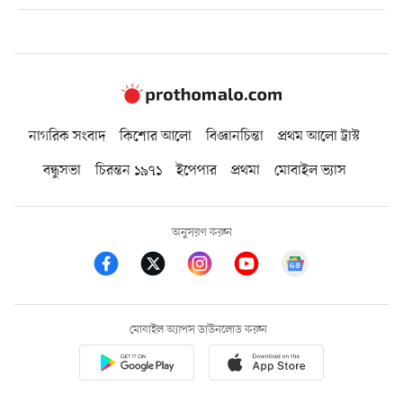
নাগরিক সংবাদ
কিশোর আলো
বিজ্ঞানচিন্তা
প্রথম আলো ট্রাস্ট
বন্ধুসভা
চিরন্তন ১৯৭১
ইপেপার
প্রথমা
মোবাইল ভ্যাস
অনুসরণ করুন
মোবাইল অ্যাপস ডাউনলোড করুন