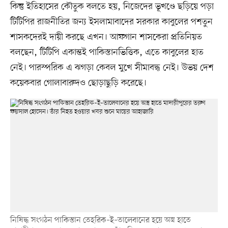
কিন্তু ইতিহাসের কৌতুক বলতে হয়, নিজেদের ভূখণ্ডে ছড়িয়ে পড়া
টিটিপির রাজনীতির জন্য ইসলামাবাদের সরকার কাবুলের পশতুন
শাসকদেরই দায়ী করছে এখন। আফগান শাসকেরা প্রতিনিয়ত
বলছেন, টিটিপি একান্তই পাকিস্তানভিত্তিক, এতে কাবুলের হাত
নেই। পারস্পরিক এ ঝগড়া কেবল মুখে সীমাবদ্ধ নেই। উভয় দেশ
কয়েকবার গোলাবারুদও ছোড়াছুড়ি করেছে।
নিষিদ্ধ সংগঠন পাকিস্তান তেহরিক–ই–তালেবানের হয়ে অস্ত্র হাতে