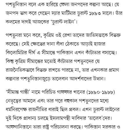
পশতুনিস্তান বলে এক হারিয়ে ফেলা জনপদের কল্পনা আছে। যে
জনপদ ভাগ করে গেছেন স্যার মার্টিমার ডুরান্ট ১৮৯৩ সালে। তাঁর
কলমের দাগই আজকের ‘ডুরান্ট লাইন’।
পশতুনরা মনে করে, কৃত্রিম ওই রেখা তাদের জাতিসত্তাকে বিভক্ত
করেছে। সেই ক্ষোভের দানা বাঁধা ঠেকাতে আড়াই হাজার
কিলোমিটার দীর্ঘ এ সীমান্তে পাকিস্তান এখন কাঁটাতার বসাচ্ছে।
কিন্তু কৃত্রিম সীমান্তের মতোই কাঁটাতার পশতুনদের যে
রাজনৈতিকভাবে বিভক্ত রাখতে পারছে না, তার এখনকার প্রমাণ
কল্পনার পশতুনিস্তানজুড়ে তালেবান আদর্শবাদের উত্থান।
‘সীমান্ত গান্ধী’ নামে পরিচিত গাফফার খানের (১৮৯০-১৯৮৮)
নেতৃত্বের আমলে এবং তার পরে বহুকাল পশতুনদের মধ্যে
ধর্মনিরপেক্ষ রাজনীতির ধারাই ছিল প্রবল। এখন ডুরান্ট লাইনের
দুই দিকে প্রাধান্য চলছে ইসলামপন্থী দাবিদার ‘তালেব’দের।
আফগানিস্তানে তারা রাষ্ট্র পরিচালনা করছে। পাকিস্তান সরকার ও