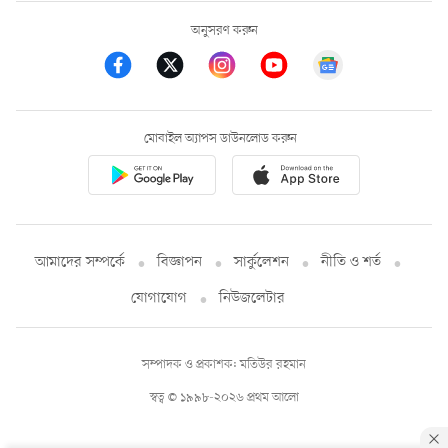
অনুসরণ করুন
মোবাইল অ্যাপস ডাউনলোড করুন
আমাদের সম্পর্কে
বিজ্ঞাপন
সার্কুলেশন
নীতি ও শর্ত
যোগাযোগ
নিউজলেটার
সম্পাদক ও প্রকাশক: মতিউর রহমান
স্বত্ব © ১৯৯৮-২০২৬ প্রথম আলো