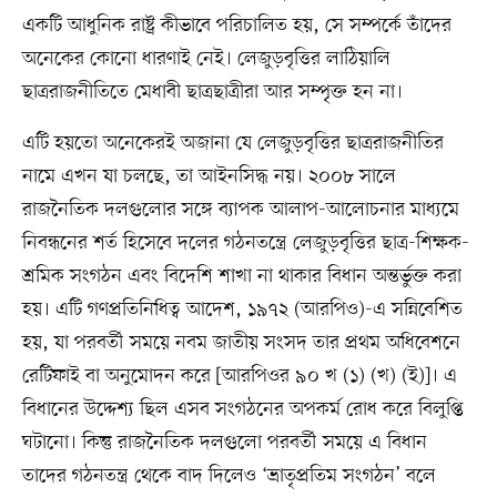
একটি আধুনিক রাষ্ট্র কীভাবে পরিচালিত হয়, সে সম্পর্কে তাঁদের
অনেকের কোনো ধারণাই নেই। লেজুড়বৃত্তির লাঠিয়ালি
ছাত্ররাজনীতিতে মেধাবী ছাত্রছাত্রীরা আর সম্পৃক্ত হন না।
এটি হয়তো অনেকেরই অজানা যে লেজুড়বৃত্তির ছাত্ররাজনীতির
নামে এখন যা চলছে, তা আইনসিদ্ধ নয়। ২০০৮ সালে
রাজনৈতিক দলগুলোর সঙ্গে ব্যাপক আলাপ-আলোচনার মাধ্যমে
নিবন্ধনের শর্ত হিসেবে দলের গঠনতন্ত্রে লেজুড়বৃত্তির ছাত্র-শিক্ষক-
শ্রমিক সংগঠন এবং বিদেশি শাখা না থাকার বিধান অন্তর্ভুক্ত করা
হয়। এটি গণপ্রতিনিধিত্ব আদেশ, ১৯৭২ (আরপিও)-এ সন্নিবেশিত
হয়, যা পরবর্তী সময়ে নবম জাতীয় সংসদ তার প্রথম অধিবেশনে
রেটিফাই বা অনুমোদন করে [আরপিওর ৯০ খ (১) (খ) (ই)]। এ
বিধানের উদ্দেশ্য ছিল এসব সংগঠনের অপকর্ম রোধ করে বিলুপ্তি
ঘটানো। কিন্তু রাজনৈতিক দলগুলো পরবর্তী সময়ে এ বিধান
তাদের গঠনতন্ত্র থেকে বাদ দিলেও ‘ভ্রাতৃপ্রতিম সংগঠন’ বলে