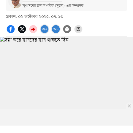
সুশাসনের জন্য নাগরিক (সুজন)–এর সম্পাদক
প্রকাশ: ০২ অক্টোবর ২০২৫, ০৭: ১৩