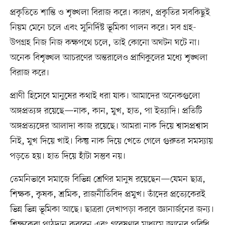
প্রকৃতিতে শান্তি ও শৃঙ্খলা বিরাজ করে। কারণ, প্রকৃতির সবকিছুই
নিয়ম মেনে চলে এবং সুনির্দিষ্ট ভূমিকা পালন করে। সব গ্রহ-
উপগ্রহ নিজ নিজ কক্ষপথে চলে, তাই কোনো অঘটন ঘটে না।
অনেক বিশৃঙ্খল আচরণের অন্তরালেও প্রাণিকুলের মধ্যে শৃঙ্খলা
বিরাজ করে।
প্রাণী হিসেবে মানুষের কথাই ধরা যাক। আমাদের অনেকগুলো
অঙ্গপ্রত্যঙ্গ রয়েছে—নাক, কান, মুখ, হাত, পা ইত্যাদি। প্রতিটি
অঙ্গপ্রত্যঙ্গের আলাদা কাজ রয়েছে। আমরা নাক দিয়ে শ্বাসপ্রশ্বাস
নিই, মুখ দিয়ে খাই। কিন্তু নাক দিয়ে খেতে গেলে গুরুতর সমস্যায়
পড়তে হয়। হাত দিয়ে হাঁটা সম্ভব নয়।
তেমনিভাবে সমাজে বিভিন্ন শ্রেণির মানুষ রয়েছেন—যেমন ছাত্র,
শিক্ষক, কৃষক, শ্রমিক, রাজনীতিবিদ প্রমুখ। তাঁদের প্রত্যেকেরই
ভিন্ন ভিন্ন ভূমিকা আছে। ছাত্ররা লেখাপড়া করবে জ্ঞানার্জনের জন্য।
শিক্ষকেরা পাঠদান করবেন এবং গবেষণার মাধ্যমে জ্ঞানের পরিধি