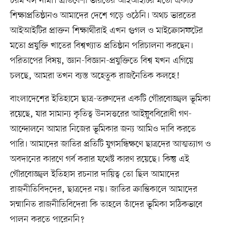
চরম ধস নামা। প্রতিবেশী ভারতের আইআইটির মতো একটি
শিক্ষাপ্রতিষ্ঠানও আমাদের দেশে গড়ে ওঠেনি। অথচ ভারতের
আইআইটির প্রাক্তন শিক্ষার্থীরাই এখন গুগল ও মাইক্রোসফটের
মতো প্রযুক্তি খাতের বিশ্বখ্যাত প্রতিষ্ঠান পরিচালনা করছেন।
পরিতাপের বিষয়, জ্ঞান-বিজ্ঞান-প্রযুক্তিতে বিশ্ব যখন এগিয়ে
চলছে, আমরা তখন ব্যস্ত অহেতুক রাজনৈতিক কলহে!
বাংলাদেশের ইতিহাসে ছাত্র-তরুণদের একটি গৌরবোজ্জ্বল ভূমিকা
রয়েছে, যার সামান্য কৃতিত্ব উনসত্তরের আইয়ুববিরোধী গণ-
আন্দোলনে আমার নিজের ভূমিকার জন্য আমিও দাবি করতে
পারি। আমাদের জাতির প্রতিটি যুগসন্ধিক্ষণে ছাত্রদের আত্মত্যাগ ও
অবদানের কারণে গর্ব করার যথেষ্ট কারণ রয়েছে। কিন্তু এই
গৌরবোজ্জ্বল ইতিহাস রচনার দায়িত্ব তো ছিল আমাদের
রাজনীতিবিদদের, ছাত্রদের নয়। জাতির ক্রান্তিকালে আমাদের
সম্মানিত রাজনীতিবিদেরা কি তাহলে তাঁদের ভূমিকা সঠিকভাবে
পালন করতে পারেননি?