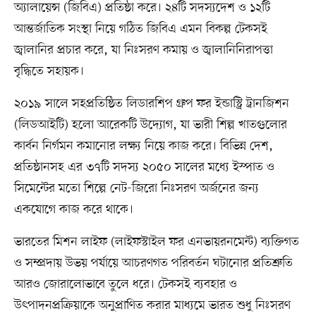
অ্যালায়েন্স (জিবিএ) প্রতিষ্ঠা করে। ২৪টি সদস্যদেশ ও ১২টি
আন্তর্জাতিক সংস্থা নিয়ে গঠিত জিবিএ এমন বিকল্প টেকসই
জ্বালানির প্রচার করে, যা নিঃসরণ কমায় ও জ্বালানিনিরাপত্তা
বৃদ্ধিতে সহায়ক।
২০১৯ সালে সহপ্রতিষ্ঠিত লিডারশিপ গ্রুপ ফর ইন্ডাস্ট্রি ট্রানজিশন
(লিডআইটি) হলো আরেকটি উদ্যোগ, যা ভারী শিল্প খাতগুলোর
কার্বন নির্গমন কমানোর লক্ষ্য নিয়ে কাজ করে। বিভিন্ন দেশ,
প্রতিষ্ঠানসহ এর ৩৭টি সদস্য ২০৫০ সালের মধ্যে ইস্পাত ও
সিমেন্টের মতো শিল্পে নেট-জিরো নিঃসরণ অর্জনের জন্য
একযোগে কাজ করে থাকে।
ভারতের মিশন লাইফ (লাইফস্টাইল ফর এনভায়রনমেন্ট) ব্যক্তিগত
ও সম্প্রদায় উভয় পর্যায়ে আচরণগত পরিবর্তন ঘটানোর প্রতিশ্রুতি
আরও জোরালোভাবে তুলে ধরে। টেকসই ব্যবহার ও
উৎপাদনপ্রক্রিয়াকে অনুপ্রাণিত করার মাধ্যমে ভারত শুধু নিঃসরণ