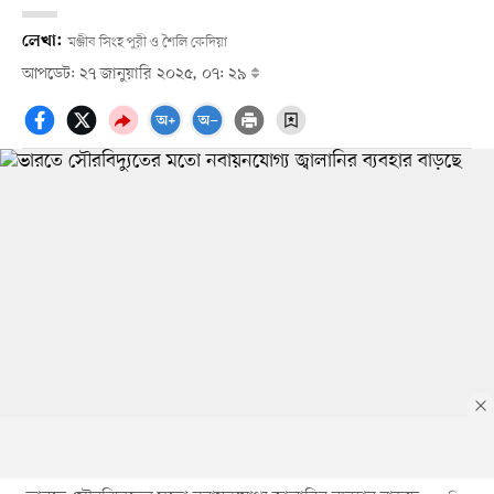
লেখা:
মঞ্জীব সিংহ পুরী ও শৈলি কেদিয়া
আপডেট: ২৭ জানুয়ারি ২০২৫, ০৭: ২৯