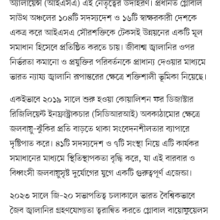
অ্যালায়েন্স (আইএসএ) এই নেতৃত্বের উদাহরণ। প্রধানত গ্লোবাল
সাউথ অঞ্চলের ১০৪টি সদস্যদেশ ও ১৬টি স্বাক্ষরকারী দেশকে
একত্র করে আইএসএ সৌরশক্তিকে টেকসই উন্নয়নের একটি মূল
সমাধান হিসেবে প্রতিষ্ঠিত করতে চায়। জীবাশ্ম জ্বালানির ওপর
নির্ভরতা কমানো ও প্রযুক্তির পরিবর্তনকে প্রাধান্য দেওয়ার মাধ্যমে
ভারত ন্যায্য জ্বালানি রূপান্তরের ক্ষেত্রে শক্তিশালী ভূমিকা নিয়েছে।
একইভাবে ২০১৯ সালে শুরু হওয়া কোয়ালিশন ফর ডিজাস্টার
রিজিলিয়েন্ট ইনফ্রাস্ট্রাকচার (সিডিআরআই) অবকাঠামোর ক্ষেত্রে
জলবায়ু–ঝুঁকির প্রতি বাড়তে থাকা সংবেদনশীলতার ব্যাপারে
দৃষ্টিপাত করে। ৪১টি সদস্যদেশ ও ৭টি সংস্থা নিয়ে এটি কার্যকর
সমাধানের মাধ্যমে স্থিতিস্থাপকতা বৃদ্ধি করে, যা এই বারবার ও
বিধ্বংসী জলবায়ুসৃষ্ট দুর্যোগের যুগে একটি গুরুত্বপূর্ণ এজেন্ডা।
২০২৩ সালে জি–২০ সভাপতিত্ব চলাকালে ভারত বৈশ্বিকভাবে
জৈব জ্বালানির গ্রহণযোগ্যতা ত্বরান্বিত করতে গ্লোবাল বায়োফুয়েলস