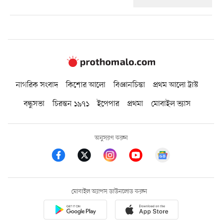
নাগরিক সংবাদ
কিশোর আলো
বিজ্ঞানচিন্তা
প্রথম আলো ট্রাস্ট
বন্ধুসভা
চিরন্তন ১৯৭১
ইপেপার
প্রথমা
মোবাইল ভ্যাস
অনুসরণ করুন
মোবাইল অ্যাপস ডাউনলোড করুন