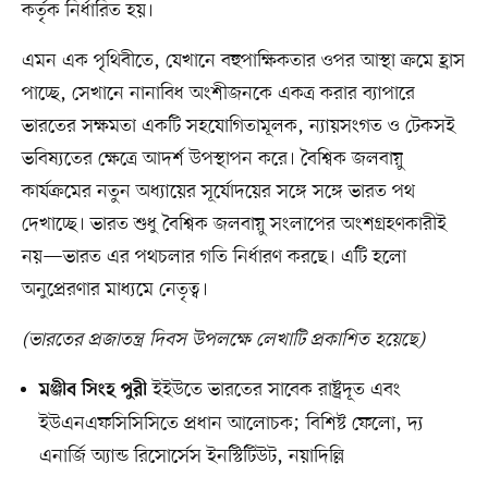
কর্তৃক নির্ধারিত হয়।
এমন এক পৃথিবীতে, যেখানে বহুপাক্ষিকতার ওপর আস্থা ক্রমে হ্রাস
পাচ্ছে, সেখানে নানাবিধ অংশীজনকে একত্র করার ব্যাপারে
ভারতের সক্ষমতা একটি সহযোগিতামূলক, ন্যায়সংগত ও টেকসই
ভবিষ্যতের ক্ষেত্রে আদর্শ উপস্থাপন করে। বৈশ্বিক জলবায়ু
কার্যক্রমের নতুন অধ্যায়ের সূর্যোদয়ের সঙ্গে সঙ্গে ভারত পথ
দেখাচ্ছে। ভারত শুধু বৈশ্বিক জলবায়ু সংলাপের অংশগ্রহণকারীই
নয়—ভারত এর পথচলার গতি নির্ধারণ করছে। এটি হলো
অনুপ্রেরণার মাধ্যমে নেতৃত্ব।
(ভারতের প্রজাতন্ত্র দিবস উপলক্ষে লেখাটি প্রকাশিত হয়েছে)
ইইউতে ভারতের সাবেক রাষ্ট্রদূত এবং
মঞ্জীব সিংহ পুরী
ইউএনএফসিসিসিতে প্রধান আলোচক; বিশিষ্ট ফেলো, দ্য
এনার্জি অ্যান্ড রিসোর্সেস ইনস্টিটিউট, নয়াদিল্লি