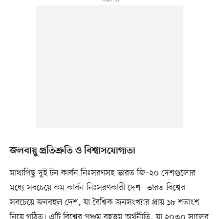
জলবায়ু প্রতিশ্রুতি ও বিশ্বাসযোগ্যতা
মাথাপিছু দুই টন কার্বন নিঃসরণসহ ভারত জি–২০ দেশগুলোর
মধ্যে সবচেয়ে কম কার্বন নিঃসরণকারী দেশ। ভারত বিশ্বের
সবচেয়ে জনবহুল দেশ, যা বৈশ্বিক জনসংখ্যার প্রায় ১৮ শতাংশ
নিয়ে গঠিত। এটি বিশ্বের পঞ্চম বৃহত্তম অর্থনীতি, যা ২০৩০ সালের