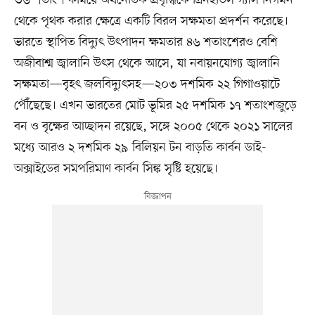
৩৬ শতাংশ কমিয়ে অর্থনৈতিক প্রবৃদ্ধিকে গ্রিনহাউস গ্যাস নির্গমন
থেকে পৃথক করার ক্ষেত্রে একটি বিরল সক্ষমতা প্রদর্শন করেছে।
ভারতে স্থাপিত বিদ্যুৎ উৎপাদন ক্ষমতার ৪৬ শতাংশেরও বেশি
অজীবাশ্ম জ্বালানি উৎস থেকে আসে, যা নবায়নযোগ্য জ্বালানি
সক্ষমতা—বৃহৎ জলবিদ্যুৎসহ—২০৩ দশমিক ২২ গিগাওয়াটে
পৌঁছেছে। এখন ভারতের মোট ভূমির ২৫ দশমিক ১৭ শতাংশজুড়ে
বন ও বৃক্ষের আচ্ছাদন রয়েছে, সঙ্গে ২০০৫ থেকে ২০২১ সালের
মধ্যে আরও ২ দশমিক ২৯ বিলিয়ন টন বাড়তি কার্বন ডাই-
অক্সাইডের সমপরিমাণ কার্বন সিঙ্ক সৃষ্টি হয়েছে।