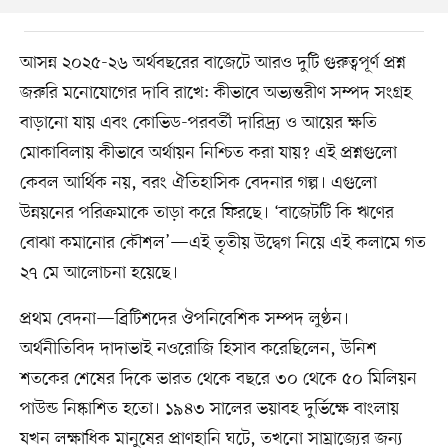
আসন্ন ২০২৫-২৬ অর্থবছরের বাজেটে আরও দুটি গুরুত্বপূর্ণ প্রশ্ন
জরুরি মনোযোগের দাবি রাখে: কীভাবে অভ্যন্তরীণ সম্পদ সংগ্রহ
বাড়ানো যায় এবং কোভিড-পরবর্তী দারিদ্র্য ও আয়ের ক্ষতি
মোকাবিলায় কীভাবে অর্থায়ন নিশ্চিত করা যায়? এই প্রশ্নগুলো
কেবল আর্থিক নয়, বরং ঐতিহাসিক বেদনার গল্প। এগুলো
উন্নয়নের পরিক্রমাকে তাড়া করে ফিরছে। ‘বাজেটটি কি ঋণের
বোঝা কমানোর কৌশল’—এই তৃতীয় উদ্বেগ নিয়ে এই কলামে গত
২৭ মে আলোচনা হয়েছে।
প্রথম বেদনা—ব্রিটিশদের ঔপনিবেশিক সম্পদ লুণ্ঠন।
অর্থনীতিবিদ দাদাভাই নওরোজি হিসাব করেছিলেন, উনিশ
শতকের শেষের দিকে ভারত থেকে বছরে ৩০ থেকে ৫০ মিলিয়ন
পাউন্ড নিষ্কাশিত হতো। ১৯৪৩ সালের ভয়াবহ দুর্ভিক্ষে বাংলায়
যখন লক্ষাধিক মানুষের প্রাণহানি ঘটে, তখনো সাম্রাজ্যের জন্য