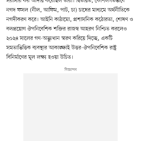
সরাসরি কর আদায় করেছিল তারা। দ্বিতীয়ত, কৌশলগতভাবে
নগদ ফসল (নীল, আফিম, পাট, চা) চাষের মাধ্যমে অর্থনীতিকে
নগদীকরণ করে। আইনি কাঠামো, প্রশাসনিক কঠোরতা, শোষণ ও
বলপ্রয়োগ ঔপনিবেশিক শক্তির রাজস্ব আহরণ নিশ্চিত করলেও
২০২৪ সালের গণ-অভ্যুত্থান স্মরণ করিয়ে দিচ্ছে, একটি
সমতাভিত্তিক ব্যবস্থার আকাঙ্ক্ষাই উত্তর-ঔপনিবেশিক রাষ্ট্র
বিনির্মাণের মূল লক্ষ্য হওয়া উচিত।