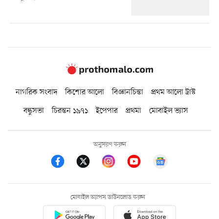
নাগরিক সংবাদ
কিশোর আলো
বিজ্ঞানচিন্তা
প্রথম আলো ট্রাস্ট
বন্ধুসভা
চিরন্তন ১৯৭১
ইপেপার
প্রথমা
মোবাইল ভ্যাস
অনুসরণ করুন
মোবাইল অ্যাপস ডাউনলোড করুন