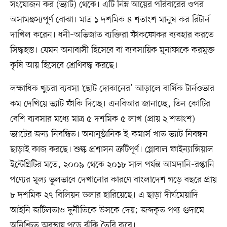
সংযোজন কর (ভ্যাট) থেকে। এটি নিম্ন আয়ের পরিবারের ওপর
অসামঞ্জস্যপূর্ণ বোঝা। মাত্র ১ দশমিক ৪ শতাংশ মানুষ কর রিটার্ন
দাখিল করেন। ধনী–অভিজাত ব্যক্তিরা ফাঁকফোকর ব্যবহার করতে
সিদ্ধহস্ত। যেমন অনাবাসী হিসেবে বা ব্যবসায়িক মুনাফাকে করমুক্ত
কৃষি আয় হিসেবে শ্রেণিবদ্ধ করছে।
লক্ষাধিক খুচরা ব্যবসা ‘ছোট দোকানের’ আড়ালে বার্ষিক টার্নওভার
কম দেখিয়ে ভ্যাট ফাঁকি দিচ্ছে। এনবিআর জানাচ্ছে, তিন কোটির
বেশি ব্যবসার মধ্যে মাত্র ৫ দশমিক ৫ লাখ (প্রায় ২ শতাংশ)
ভ্যাটের জন্য নিবন্ধিত। অনানুষ্ঠানিক ই-কমার্স খাত ভ্যাট নিবন্ধন
ছাড়াই কাজ করছে। শুল্ক প্রশাসন ত্রুটিপূর্ণ। গ্লোবাল ফাইন্যান্সিয়াল
ইন্টেগ্রিটির মতে, ২০০৯ থেকে ২০১৮ সাল পর্যন্ত আমদানি-রপ্তানি
পণ্যের মূল্য ভুলভাবে দেখানোর কারণে বাংলাদেশ গড়ে বছরে প্রায়
৮ দশমিক ২৭ বিলিয়ন ডলার হারিয়েছে। এ ছাড়া দীর্ঘমেয়াদি
আইনি জটিলতাও দুর্নীতিকে উসকে দেয়; জব্দকৃত পণ্য গুদামে
অনিশ্চিত অবস্থায় পড়ে ঝুঁকি তৈরি করে।