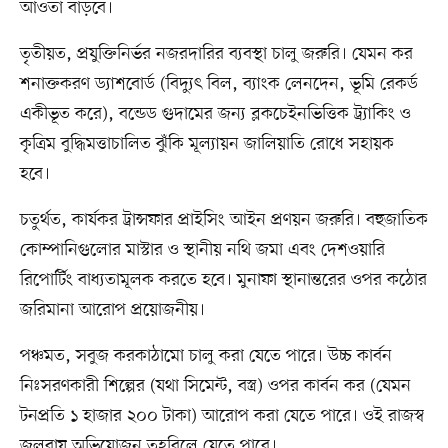
আওতা বাড়বে।
তৃতীয়ত, প্রযুক্তিনির্ভর নজরদারির ব্যবস্থা চালু জরুরি। যেমন কর
শনাক্তকরণ ড্যাশবোর্ড (বিদ্যুৎ বিল, ব্যাংক লেনদেন, ভূমি রেকর্ড
একীভূত করে), বন্ডেড গুদামের জন্য ব্লকচেইনভিত্তিক ট্র্যাকিং ও
কৃত্রিম বুদ্ধিমত্তাচালিত ঝুঁকি মূল্যায়ন জালিয়াতি রোধে সহায়ক
হবে।
চতুর্থত, কার্যকর ট্রান্সফার প্রাইসিং আইন প্রণয়ন জরুরি। বহুজাতিক
কোম্পানিগুলোর মাস্টার ও স্থানীয় নথি জমা এবং দেশওয়ারি
রিপোর্টিং বাধ্যতামূলক করতে হবে। মুনাফা স্থানান্তরের ওপর কঠোর
জরিমানা আরোপ প্রয়োজনীয়।
পঞ্চমত, সবুজ করকাঠামো চালু করা যেতে পারে। উচ্চ কার্বন
নিঃসরণকারী শিল্পের (যথা সিমেন্ট, বস্ত্র) ওপর কার্বন কর (যেমন
টনপ্রতি ১ হাজার ২০০ টাকা) আরোপ করা যেতে পারে। ওই রাজস্ব
জলবায়ু অভিযোজন তহবিলে যেতে পারে।