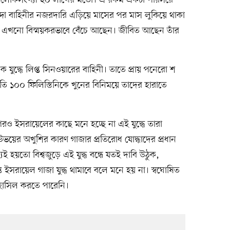
গা। লোকসংখ্যা ২০ লাখের মতো। এ রকম একটা পরিসরে
া বাহিনীর নজরদারি এড়িয়ে মাসের পর মাস লুকিয়ে থাকা
নওয়ার এখনো বিস্ময়করভাবে বেঁচে আছেন। জীবিত আছেন তাঁর
এক যুদ্ধে লিপ্ত সিনওয়ারের বাহিনী। তাতে প্রায় পনেরো শ
প্রতি ১০০ ফিলিস্তিনিকে খুনের বিনিময়ে তাদের হারাতে
রপরও ইসরায়েলের কাছে মনে হচ্ছে না এই যুদ্ধে তারা
রও। উভয়ের অখুশির কারণ গাজার প্রতিরোধ যোদ্ধাদের প্রধান
হয়তো বিশ্বজুড়ে এই যুদ্ধ বন্ধে যতই দাবি উঠুক,
ত ইসরায়েল গাজা যুদ্ধ থামাবে বলে মনে হয় না। স্বঘোষিত
 হাসিল করতে পারেনি।