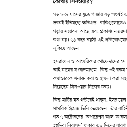
কোথায় সিনওয়ার?
গত ৮-৯ মাসের যুদ্ধে গাজার বড় অংশই
ভবনই ইতিমধ্যে ক্ষতিগ্রস্ত। বাকিগুলোতেও
পড়ার সম্ভাবনা আছে এবং প্রকাশ্য নজর
কথা নয়। ৬১ বছর বয়সী এই প্রতিরোধযোদ্ধ
লুকিয়ে আছেন।
ইসরায়েল ও আমেরিকার গোয়েন্দাদের সে 
আই নামের সংবাদমাধ্যম। কিন্তু ওই রক
কমান্ডারকে শনাক্ত করা ও হামলা করা স
নিয়েছেন সিনওয়ার নিজের জন্য।
কিন্তু মাটির যত গভীরেই থাকুন, ইসরায়ে
সামরিক ইমেজ তিনি ভেঙেছেন। তাঁর বা
গত ৭ অক্টোবরের ‘অপারেশন আল-আকসা ফ
ইহুদিরা নিরাপদ’ থাকার এত দিনের ধারণা