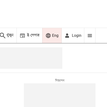
খুঁজুন
ই-পেপার
Login
Eng