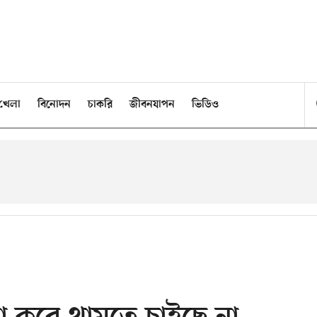
খেলা
বিনোদন
চাকরি
জীবনযাপন
ভিডিও