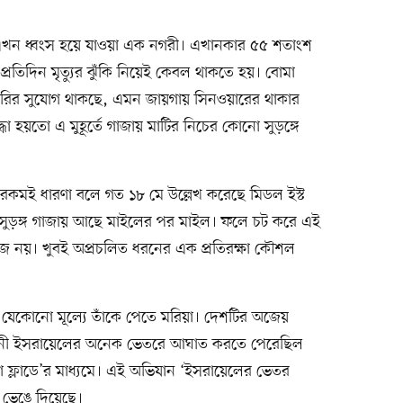
 এখন ধ্বংস হয়ে যাওয়া এক নগরী। এখানকার ৫৫ শতাংশ
 প্রতিদিন মৃত্যুর ঝুঁকি নিয়েই কেবল থাকতে হয়। বোমা
দারির সুযোগ থাকছে, এমন জায়গায় সিনওয়ারের থাকার
া হয়তো এ মুহূর্তে গাজায় মাটির নিচের কোনো সুড়ঙ্গে
রকমই ধারণা বলে গত ১৮ মে উল্লেখ করেছে মিডল ইস্ট
ম সুড়ঙ্গ গাজায় আছে মাইলের পর মাইল। ফলে চট করে এই
হজ নয়। খুবই অপ্রচলিত ধরনের এক প্রতিরক্ষা কৌশল
ল যেকোনো মূল্যে তাঁকে পেতে মরিয়া। দেশটির অজেয়
হিনী ইসরায়েলের অনেক ভেতরে আঘাত করতে পেরেছিল
্লাডে’র মাধ্যমে। এই অভিযান ‘ইসরায়েলের ভেতর
 ভেঙে দিয়েছে।