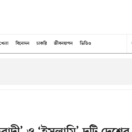
খেলা
বিনোদন
চাকরি
জীবনযাপন
ভিডিও