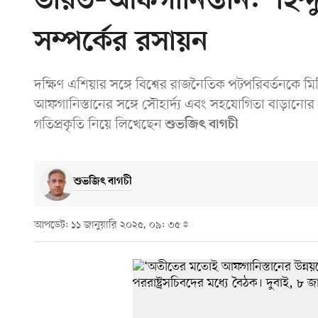
ভারত–আফগানিস্তান: ‘হিন্দ
সম্পর্কের রসায়ন
দক্ষিণ এশিয়ার সঙ্গে বিশ্বের রাজনৈতিক পটপরিবর্তনকে ম
আফগানিস্তানের সঙ্গে সৌহার্দ্য এবং সহযোগিতা বাড়ানোর 
গতিপ্রকৃতি নিয়ে লিখেছেন
শুভজিৎ বাগচী
শুভজিৎ বাগচী
আপডেট: ১১ জানুয়ারি ২০২৫, ০৯: ৩৫