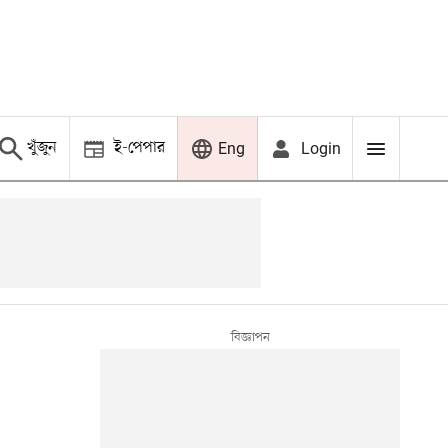
খুঁজুন
ই-পেপার
Login
Eng