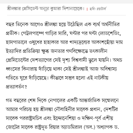
শ্রীলঙ্কার প্রেসিডেন্ট অনূঢ়া কুমারা দিশানায়েকে।
ছবি: রয়টার্স
বছর তিনেক আগেও শ্রীলঙ্কা হয়ে উঠেছিল এক ব্যর্থ অর্থনীতির
প্রতীক। পেট্রলপাম্পে গাড়ির সারি, ঘণ্টার পর ঘণ্টা লোডশেডিং,
হাসপাতালে ওষুধের হাহাকার আর খাদ্যদ্রব্যের আকাশছোঁয়া দাম
ইত্যাদির প্রতিক্রিয়া ক্ষুব্ধ জনতার গণবিক্ষোভে তৎকালীন
প্রেসিডেন্টের দেশত্যাগের সেই দৃশ্য বিশ্ববাসী ভুলে যায়নি। অথচ
ধ্বংসের কিনারায় দাঁড়িয়ে থাকা সেই শ্রীলঙ্কাই আজ অবিশ্বাস্য
গতিতে ঘুরে দাঁড়িয়েছে। কীভাবে সম্ভব হলো এই নাটকীয়
প্রত্যাবর্তন?
গত বছরের শেষ দিকে নেপালের একটি আন্তর্জাতিক সম্মেলনে
আমার পরিচয় হয় শ্রীলঙ্কা নৌবাহিনীর সাবেক প্রধান, দেশটির
সাবেক পররাষ্ট্রসচিব এবং ইন্দোনেশিয়া ও দক্ষিণ-পূর্ব এশীয়
জোটের সাবেক রাষ্ট্রদূত রিয়ার অ্যাডমিরাল (অব.) অধ্যাপক ড.