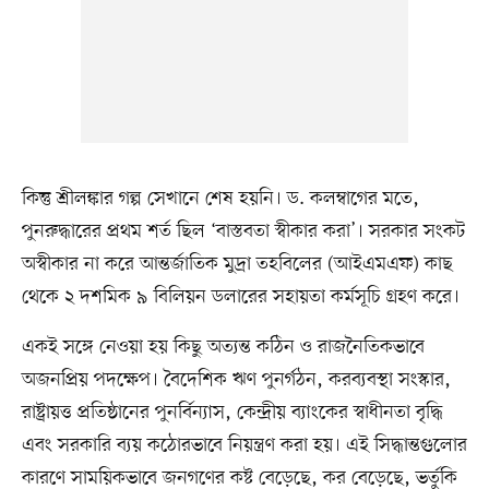
কিন্তু শ্রীলঙ্কার গল্প সেখানে শেষ হয়নি। ড. কলম্বাগের মতে,
পুনরুদ্ধারের প্রথম শর্ত ছিল ‘বাস্তবতা স্বীকার করা’। সরকার সংকট
অস্বীকার না করে আন্তর্জাতিক মুদ্রা তহবিলের (আইএমএফ) কাছ
থেকে ২ দশমিক ৯ বিলিয়ন ডলারের সহায়তা কর্মসূচি গ্রহণ করে।
একই সঙ্গে নেওয়া হয় কিছু অত্যন্ত কঠিন ও রাজনৈতিকভাবে
অজনপ্রিয় পদক্ষেপ। বৈদেশিক ঋণ পুনর্গঠন, করব্যবস্থা সংস্কার,
রাষ্ট্রায়ত্ত প্রতিষ্ঠানের পুনর্বিন্যাস, কেন্দ্রীয় ব্যাংকের স্বাধীনতা বৃদ্ধি
এবং সরকারি ব্যয় কঠোরভাবে নিয়ন্ত্রণ করা হয়। এই সিদ্ধান্তগুলোর
কারণে সাময়িকভাবে জনগণের কষ্ট বেড়েছে, কর বেড়েছে, ভর্তুকি