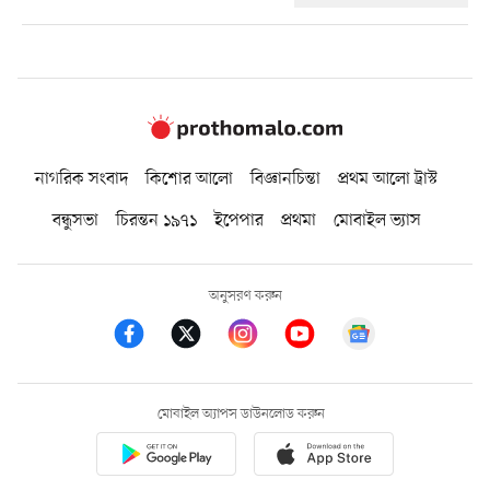
নাগরিক সংবাদ
কিশোর আলো
বিজ্ঞানচিন্তা
প্রথম আলো ট্রাস্ট
বন্ধুসভা
চিরন্তন ১৯৭১
ইপেপার
প্রথমা
মোবাইল ভ্যাস
অনুসরণ করুন
মোবাইল অ্যাপস ডাউনলোড করুন