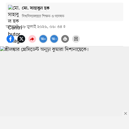
মো. সাহাবুল হক
বিশ্ববিদ্যালয়ের শিক্ষক ও গবেষক
আপডেট: ০৮ জুলাই ২০২৬, ০৬: ৩৪