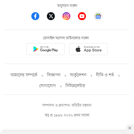
অনুসরণ করুন
মোবাইল অ্যাপস ডাউনলোড করুন
আমাদের সম্পর্কে
বিজ্ঞাপন
সার্কুলেশন
নীতি ও শর্ত
যোগাযোগ
নিউজলেটার
সম্পাদক ও প্রকাশক: মতিউর রহমান
স্বত্ব © ১৯৯৮-২০২৬ প্রথম আলো