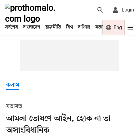
Login
সর্বশেষ
বাংলাদেশ
রাজনীতি
বিশ্ব
বাণিজ্য
মতামত
খেলা
Eng
বিনো
কলাম
মতামত
আমলা তোষণে আইন, হোক না তা
অসাংবিধানিক