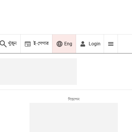
খুঁজুন
ই-পেপার
Login
Eng