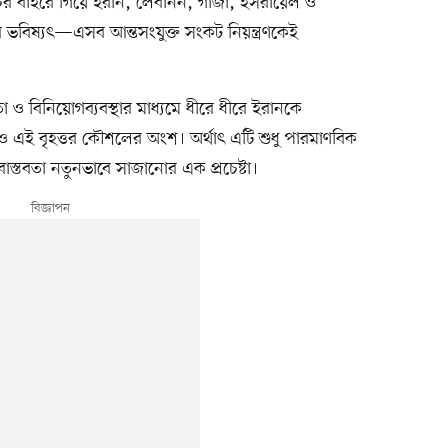
মসূচির বাইরে গিয়ে ইরান, লেবানন, গাজা, ইসরায়েল ও
থার ভবিষ্যৎ—এসব আন্তসংযুক্ত সংকট নিয়ন্ত্রণকেই
া ও বিনিয়োগব্যবস্থার মাধ্যমে ধীরে ধীরে ইরানকে
াবও এই বৃহত্তর কৌশলের অংশ। অর্থাৎ এটি শুধু পারমাণবিক
াস্তবতা নতুনভাবে সাজানোর এক প্রচেষ্টা।