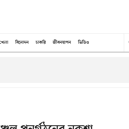
খেলা
বিনোদন
চাকরি
জীবনযাপন
ভিডিও