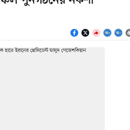
ঞ্চল পুনর্গঠনের নকশা