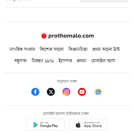
নাগরিক সংবাদ
কিশোর আলো
বিজ্ঞানচিন্তা
প্রথম আলো ট্রাস্ট
বন্ধুসভা
চিরন্তন ১৯৭১
ইপেপার
প্রথমা
মোবাইল ভ্যাস
অনুসরণ করুন
মোবাইল অ্যাপস ডাউনলোড করুন