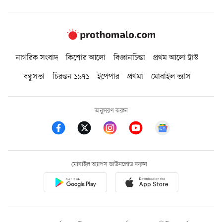
নাগরিক সংবাদ
কিশোর আলো
বিজ্ঞানচিন্তা
প্রথম আলো ট্রাস্ট
বন্ধুসভা
চিরন্তন ১৯৭১
ইপেপার
প্রথমা
মোবাইল ভ্যাস
অনুসরণ করুন
মোবাইল অ্যাপস ডাউনলোড করুন