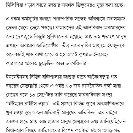
মিলিশিয়া গড়ার কাজে জান্তার সমর্থক ভিক্ষুদেরও যুক্ত করা হচ্ছে।
এ রকম কর্মসূচির কারণে পারস্পরিক সন্দেহ-অবিশ্বাসে জনসমাজ
ভেতর থেকে ভেঙে পড়ছে। বামারদের এই আন্তবিবাদ অবামারদের
জন্য দেশজুড়ে কিছুটা সুবিধাজনক হয়েছে। প্রায় ৩২ শতাংশ মানুষ
এখানে অবামার জাতিগোষ্ঠীর। তীব্র নজরদারির মাধ্যমে ইয়াঙ্গুনকে
অনেকটাই শান্ত রাখা গেলেও ২২ আগস্ট কুখ্যাত ইনসেইন
কারাগারে গ্রেনেড ছুড়েছিল অজ্ঞাত গেরিলারা।
ইনসেইনসহ বিভিন্ন বন্দিশালায় জান্তার হাতে আটকাবস্থায় গত
বছরের ফেব্রুয়ারি থেকে এ পর্যন্ত ৭৩ জন রাজনৈতিক বন্দী মারা
গেছেন বলে ১৩ সেপ্টেম্বর দাবি করেছে মানবাধিকার সংস্থা
‘হিউম্যান রাইটস ওয়াচ’। এই সংখ্যা বিভিন্ন স্থানে তাৎক্ষণিকভাবে
খুন হওয়া ৬৯০ জন প্রতিবাদী মানুষের অতিরিক্ত। এর বাইরে
জান্তার হাতে প্রায় আট হাজার মানুষ গ্রেপ্তারের তথ্য জানিয়েছিলেন
মিয়ানমার বিষয়ে জাতিসংঘের বিশেষ কর্মকর্তা টমাস অ্যান্ড্রু গত