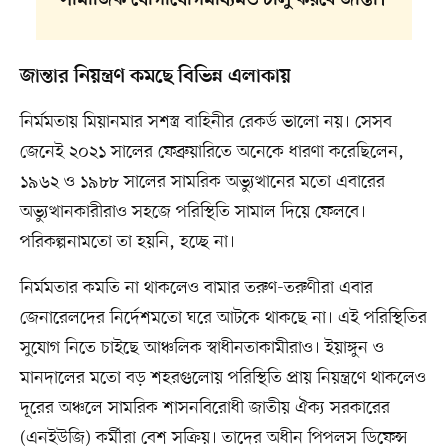
সামাজিক যোগাযোগমাধ্যমও চালু করবে জান্তা।
জান্তার নিয়ন্ত্রণ কমছে বিভিন্ন এলাকায়
নির্মমতায় মিয়ানমার সশস্ত্র বাহিনীর রেকর্ড ভালো নয়। সেসব
জেনেই ২০২১ সালের ফেব্রুয়ারিতে অনেকে ধারণা করেছিলেন,
১৯৬২ ও ১৯৮৮ সালের সামরিক অভ্যুত্থানের মতো এবারের
অভ্যুত্থানকারীরাও সহজে পরিস্থিতি সামাল দিয়ে ফেলবে।
পরিকল্পনামতো তা হয়নি, হচ্ছে না।
নির্মমতার কমতি না থাকলেও বামার তরুণ-তরুণীরা এবার
জেনারেলদের নির্দেশমতো ঘরে আটকে থাকছে না। এই পরিস্থিতির
সুযোগ নিতে চাইছে আঞ্চলিক স্বাধীনতাকামীরাও। ইয়াঙ্গুন ও
মানদালের মতো বড় শহরগুলোয় পরিস্থিতি প্রায় নিয়ন্ত্রণে থাকলেও
দূরের অঞ্চলে সামরিক শাসনবিরোধী জাতীয় ঐক্য সরকারের
(এনইউজি) কর্মীরা বেশ সক্রিয়। তাদের অধীন পিপলস ডিফেন্স