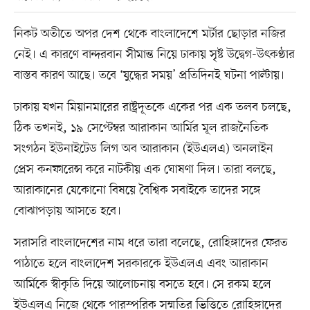
নিকট অতীতে অপর দেশ থেকে বাংলাদেশে মর্টার ছোড়ার নজির
নেই। এ কারণে বান্দরবান সীমান্ত নিয়ে ঢাকায় সৃষ্ট উদ্বেগ-উৎকণ্ঠার
বাস্তব কারণ আছে। তবে ‘যুদ্ধের সময়’ প্রতিদিনই ঘটনা পাল্টায়।
ঢাকায় যখন মিয়ানমারের রাষ্ট্রদূতকে একের পর এক তলব চলছে,
ঠিক তখনই, ১৯ সেপ্টেম্বর আরাকান আর্মির মূল রাজনৈতিক
সংগঠন ইউনাইটেড লিগ অব আরাকান (ইউএলএ) অনলাইন
প্রেস কনফারেন্স করে নাটকীয় এক ঘোষণা দিল। তারা বলছে,
আরাকানের যেকোনো বিষয়ে বৈশ্বিক সবাইকে তাদের সঙ্গে
বোঝাপড়ায় আসতে হবে।
সরাসরি বাংলাদেশের নাম ধরে তারা বলেছে, রোহিঙ্গাদের ফেরত
পাঠাতে হলে বাংলাদেশ সরকারকে ইউএলএ এবং আরাকান
আর্মিকে স্বীকৃতি দিয়ে আলোচনায় বসতে হবে। সে রকম হলে
ইউএলএ নিজে থেকে পারস্পরিক সম্মতির ভিত্তিতে রোহিঙ্গাদের