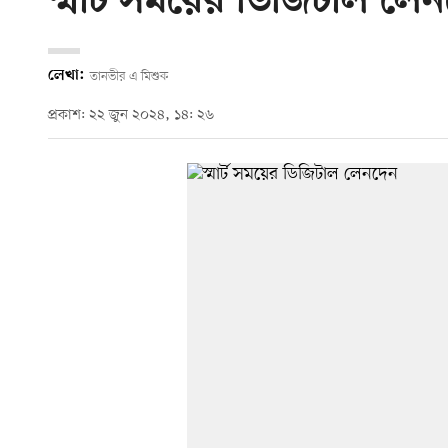
স্মার্ট সময়ের ডিজিটাল লে
লেখা:
তানভীর এ মিশুক
প্রকাশ: ২২ জুন ২০২৪, ১৪: ২৬