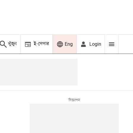
খুঁজুন
ই-পেপার
Login
Eng