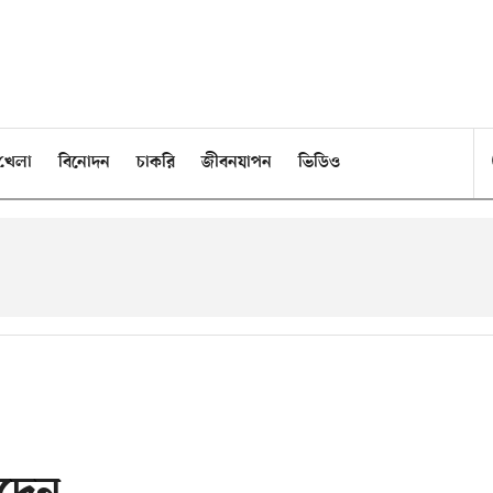
খেলা
বিনোদন
চাকরি
জীবনযাপন
ভিডিও