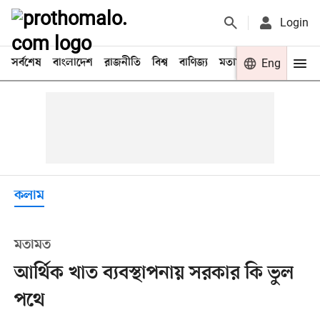
Login
সর্বশেষ
বাংলাদেশ
রাজনীতি
বিশ্ব
বাণিজ্য
মতামত
খেলা
Eng
বিনো
কলাম
মতামত
আর্থিক খাত ব্যবস্থাপনায় সরকার কি ভুল
পথে