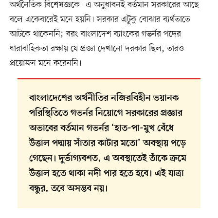
অর্থনৈতিক বিশেষজ্ঞকে। এ অনুধাবনই বর্তমান সরকারের আছে
বলে একেবারেই মনে হয়নি। সরকার এটুকু বোঝার ব্যর্থতাতে
আটকে থাকেননি; বরং বাংলাদেশ ব্যাংকের গভর্নর পদের
ধারাবাহিকতা রক্ষায় যে প্রজ্ঞা দেখানো দরকার ছিল, তারও
প্রয়োজন মনে করেননি।
বাংলাদেশের অর্থনীতির নজিরবিহীন ভয়ানক
পরিস্থিতিতে গভর্নর নিয়োগে সরকারের প্রজ্ঞার
অভাবের বর্তমান গভর্নর ‘হাত-পা-মুখ বেঁধে
উত্তাল পদ্মায় সাঁতার কাটার মতো’ অবস্থায় পড়ে
গেছেন। দুর্ভাগ্যবশত, এ অবস্থাতেই তাঁকে ক্রমে
উত্তাল হতে থাকা নদী পার হতে হবে। এই যাত্রা
বন্ধুর, তবে অসম্ভব নয়।