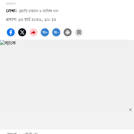
লেখা:
জ্যোতি রাহমান ও আসিফ খান
প্রকাশ: ১৩ মার্চ ২০২৬, ১০: ২২