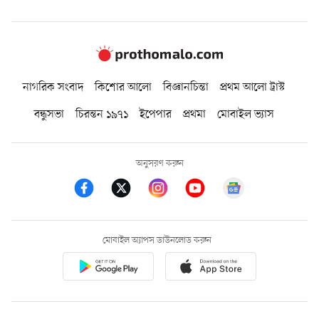
নাগরিক সংবাদ
কিশোর আলো
বিজ্ঞানচিন্তা
প্রথম আলো ট্রাস্ট
বন্ধুসভা
চিরন্তন ১৯৭১
ইপেপার
প্রথমা
মোবাইল ভ্যাস
অনুসরণ করুন
মোবাইল অ্যাপস ডাউনলোড করুন