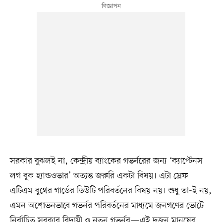
সরকার বুঝলই না, কেন্দ্রীয় ব্যাংকের গভর্নরের জন্য ‘ক্যাপ্টেনস
লগ বুক হ্যান্ডওভার’ অত্যন্ত জরুরি একটা বিষয়। এটা স্রেফ
এটিএম বুথের গার্ডের ডিউটি পরিবর্তনের বিষয় নয়। শুধু তা-ই নয়,
এমন অশোভনভাবে গভর্নর পরিবর্তনের মাধ্যমে জনগণের ভোটে
নির্বাচিত সরকার বিদায়ী ও নতুন গভর্নর—এই দুজন মানুষের