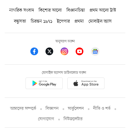
নাগরিক সংবাদ
কিশোর আলো
বিজ্ঞানচিন্তা
প্রথম আলো ট্রাস্ট
বন্ধুসভা
চিরন্তন ১৯৭১
ইপেপার
প্রথমা
মোবাইল ভ্যাস
অনুসরণ করুন
মোবাইল অ্যাপস ডাউনলোড করুন
আমাদের সম্পর্কে
বিজ্ঞাপন
সার্কুলেশন
নীতি ও শর্ত
যোগাযোগ
নিউজলেটার