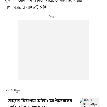
পুলিশ গায়েবি মামলা দিতে পারে, সেখানে ৪২ ধারার
অপব্যবহারের আশঙ্কাই বেশি।
আরও পড়ুন
সাইবার নিরাপত্তা আইন: অংশীজনদের