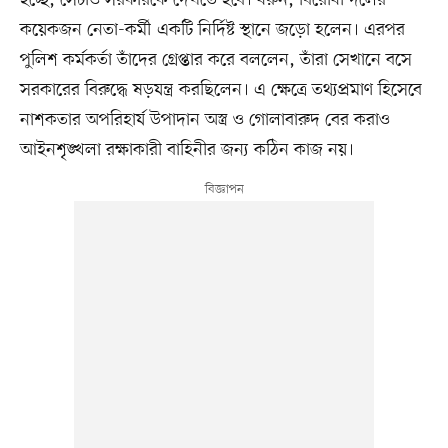
হচ্ছে, সেটাও সরকারকে দেখতে হবে। ধরুন, বিরোধী দলের
কয়েকজন নেতা-কর্মী একটি নির্দিষ্ট স্থানে জড়ো হলেন। এরপর
পুলিশ কর্মকর্তা তাঁদের গ্রেপ্তার করে বললেন, তাঁরা সেখানে বসে
সরকারের বিরুদ্ধে ষড়যন্ত্র করছিলেন। এ ক্ষেত্রে তথ্যপ্রমাণ হিসেবে
নাশকতার অপরিহার্য উপাদান অস্ত্র ও গোলাবারুদ বের করাও
আইনশৃঙ্খলা রক্ষাকারী বাহিনীর জন্য কঠিন কাজ নয়।