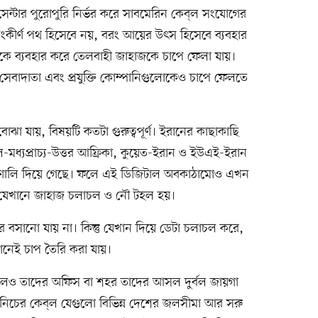
সেন্টার পুরোপুরি নির্ভর করে সাবমেরিন কেব্‌ল সংযোগের
কীর্ণ পথ হিসেবে নয়, বরং আয়ের উৎস হিসেবে ব্যবহার
ে ব্যবহার করে তেলবাহী জাহাজকে চাপে ফেলা যায়।
সেবাদাতা এবং প্রযুক্তি কোম্পানিগুলোকেও চাপে ফেলতে
োঝা যায়, বিষয়টি কতটা গুরুত্বপূর্ণ। ইরানের কাছাকাছি
ল-মধ্যপ্রাচ্য-উত্তর আফ্রিকা, কুয়েত-ইরান ও ইউএই-ইরান
্রণালি দিয়ে গেছে। ফলে এই ডিজিটাল অবকাঠামোও এখন
, যেখানে জাহাজ চলাচল ও নৌ টহল হয়।
র বসানো যায় না। কিন্তু যেখান দিয়ে ডেটা চলাচল করে,
খানেই চাপ তৈরি করা যায়।
 থাকলেও তাদের অফিস বা শহর তাদের আসল দুর্বল জায়গা
 নিচের কেব্‌ল যেগুলো বিভিন্ন দেশের জলসীমা আর সরু