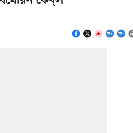
াবমেরিন কেব্​ল