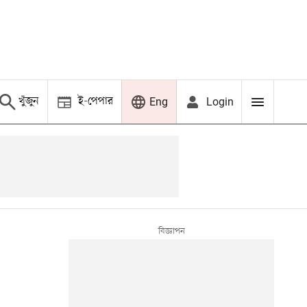
খুঁজুন
ই-পেপার
Login
Eng