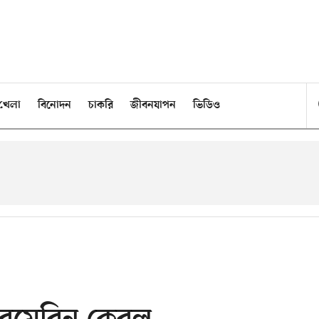
খেলা
বিনোদন
চাকরি
জীবনযাপন
ভিডিও