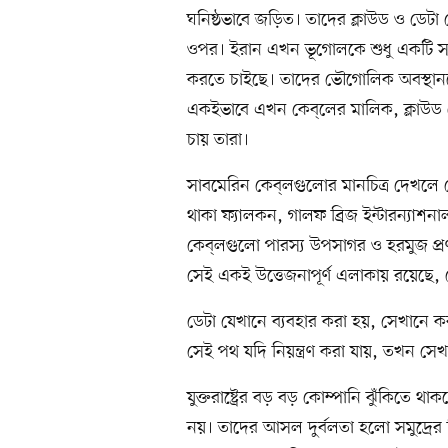
ঘনিষ্ঠভাবে জড়িত। তাদের ক্লাউড ও ডেটা 
ওপর। ইরান এখন ভূগোলকে শুধু একটি সং
করতে চাইছে। তাদের ভৌগোলিক অবস্থানক
একইভাবে এখন কেব্‌লের মালিক, ক্লাউড 
চায় তারা।
সাবমেরিন কেব্‌লগুলোর মানচিত্র দেখলে ব
থাকা ফ্যালকন, গালফ ব্রিজ ইন্টারন্যাশনা
কেব্‌লগুলো পারস্য উপসাগর ও হরমুজ প
সেই একই উত্তেজনাপূর্ণ এলাকায় রয়েছে
ডেটা যেখানে ব্যবহার করা হয়, সেখানে ক
সেই পথ যদি নিয়ন্ত্রণ করা যায়, তখন সে
যুক্তরাষ্ট্রের বড় বড় কোম্পানি ঝুঁকিতে
নয়। তাদের আসল দুর্বলতা হলো সমুদ্রের