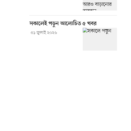
সকালেই পড়ুন আলোচিত ৫ খবর
৩১ জুলাই ২০২৬