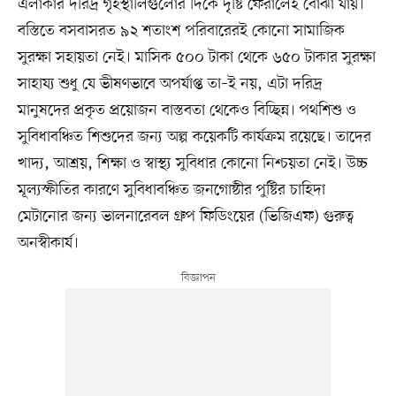
এলাকার দরিদ্র গৃহস্থালিগুলোর দিকে দৃষ্টি ফেরালেই বোঝা যায়।
বস্তিতে বসবাসরত ৯২ শতাংশ পরিবারেরই কোনো সামাজিক
সুরক্ষা সহায়তা নেই। মাসিক ৫০০ টাকা থেকে ৬৫০ টাকার সুরক্ষা
সাহায্য শুধু যে ভীষণভাবে অপর্যাপ্ত তা–ই নয়, এটা দরিদ্র
মানুষদের প্রকৃত প্রয়োজন বাস্তবতা থেকেও বিচ্ছিন্ন। পথশিশু ও
সুবিধাবঞ্চিত শিশুদের জন্য অল্প কয়েকটি কার্যক্রম রয়েছে। তাদের
খাদ্য, আশ্রয়, শিক্ষা ও স্বাস্থ্য সুবিধার কোনো নিশ্চয়তা নেই। উচ্চ
মূল্যস্ফীতির কারণে সুবিধাবঞ্চিত জনগোষ্ঠীর পুষ্টির চাহিদা
মেটানোর জন্য ভালনারেবল গ্রুপ ফিডিংয়ের (ভিজিএফ) গুরুত্ব
অনস্বীকার্য।