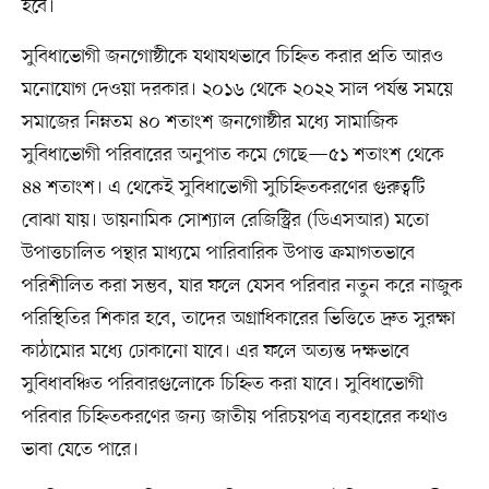
হবে।
সুবিধাভোগী জনগোষ্ঠীকে যথাযথভাবে চিহ্নিত করার প্রতি আরও
মনোযোগ দেওয়া দরকার। ২০১৬ থেকে ২০২২ সাল পর্যন্ত সময়ে
সমাজের নিম্নতম ৪০ শতাংশ জনগোষ্ঠীর মধ্যে সামাজিক
সুবিধাভোগী পরিবারের অনুপাত কমে গেছে—৫১ শতাংশ থেকে
৪৪ শতাংশ। এ থেকেই সুবিধাভোগী সুচিহ্নিতকরণের গুরুত্বটি
বোঝা যায়। ডায়নামিক সোশ্যাল রেজিস্ট্রির (ডিএসআর) মতো
উপাত্তচালিত পন্থার মাধ্যমে পারিবারিক উপাত্ত ক্রমাগতভাবে
পরিশীলিত করা সম্ভব, যার ফলে যেসব পরিবার নতুন করে নাজুক
পরিস্থিতির শিকার হবে, তাদের অগ্রাধিকারের ভিত্তিতে দ্রুত সুরক্ষা
কাঠামোর মধ্যে ঢোকানো যাবে। এর ফলে অত্যন্ত দক্ষভাবে
সুবিধাবঞ্চিত পরিবারগুলোকে চিহ্নিত করা যাবে। সুবিধাভোগী
পরিবার চিহ্নিতকরণের জন্য জাতীয় পরিচয়পত্র ব্যবহারের কথাও
ভাবা যেতে পারে।