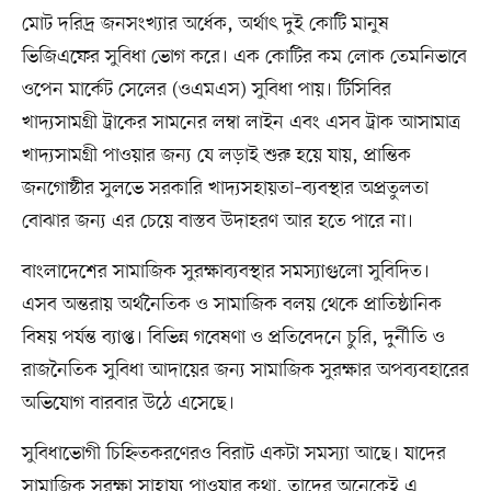
মোট দরিদ্র জনসংখ্যার অর্ধেক, অর্থাৎ দুই কোটি মানুষ
ভিজিএফের সুবিধা ভোগ করে। এক কোটির কম লোক তেমনিভাবে
ওপেন মার্কেট সেলের (ওএমএস) সুবিধা পায়। টিসিবির
খাদ্যসামগ্রী ট্রাকের সামনের লম্বা লাইন এবং এসব ট্রাক আসামাত্র
খাদ্যসামগ্রী পাওয়ার জন্য যে লড়াই শুরু হয়ে যায়, প্রান্তিক
জনগোষ্ঠীর সুলভে সরকারি খাদ্যসহায়তা–ব্যবস্থার অপ্রতুলতা
বোঝার জন্য এর চেয়ে বাস্তব উদাহরণ আর হতে পারে না।
বাংলাদেশের সামাজিক সুরক্ষাব্যবস্থার সমস্যাগুলো সুবিদিত।
এসব অন্তরায় অর্থনৈতিক ও সামাজিক বলয় থেকে প্রাতিষ্ঠানিক
বিষয় পর্যন্ত ব্যাপ্ত। বিভিন্ন গবেষণা ও প্রতিবেদনে চুরি, দুর্নীতি ও
রাজনৈতিক সুবিধা আদায়ের জন্য সামাজিক সুরক্ষার অপব্যবহারের
অভিযোগ বারবার উঠে এসেছে।
সুবিধাভোগী চিহ্নিতকরণেরও বিরাট একটা সমস্যা আছে। যাদের
সামাজিক সুরক্ষা সাহায্য পাওয়ার কথা, তাদের অনেকেই এ