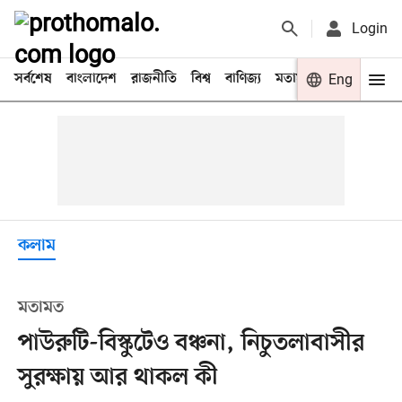
Login
সর্বশেষ
বাংলাদেশ
রাজনীতি
বিশ্ব
বাণিজ্য
মতামত
খেলা
Eng
বিনো
কলাম
মতামত
পাউরুটি-বিস্কুটেও বঞ্চনা, নিচুতলাবাসীর
সুরক্ষায় আর থাকল কী