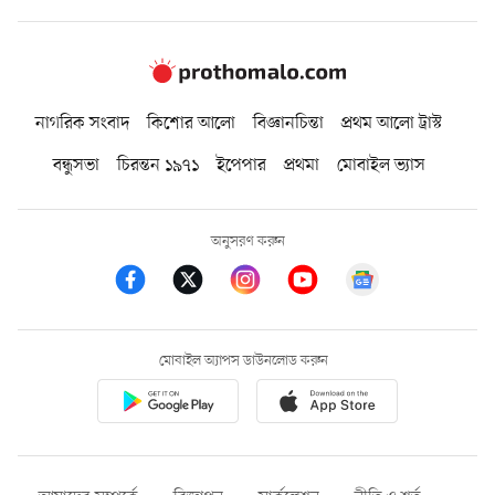
নাগরিক সংবাদ
কিশোর আলো
বিজ্ঞানচিন্তা
প্রথম আলো ট্রাস্ট
বন্ধুসভা
চিরন্তন ১৯৭১
ইপেপার
প্রথমা
মোবাইল ভ্যাস
অনুসরণ করুন
মোবাইল অ্যাপস ডাউনলোড করুন