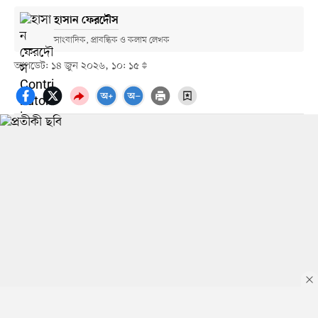
হাসান ফেরদৌস
সাংবাদিক, প্রাবন্ধিক ও কলাম লেখক
আপডেট: ১৪ জুন ২০২৬, ১০: ১৫