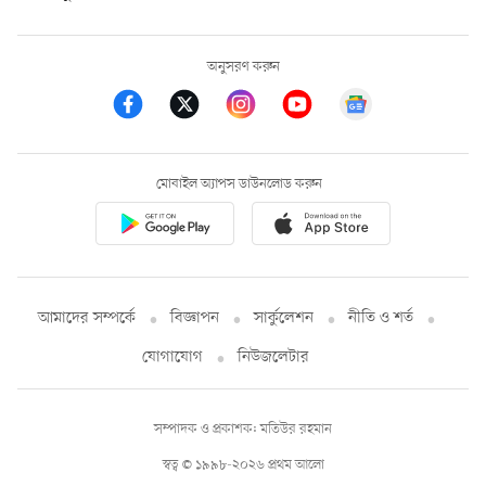
অনুসরণ করুন
মোবাইল অ্যাপস ডাউনলোড করুন
আমাদের সম্পর্কে
বিজ্ঞাপন
সার্কুলেশন
নীতি ও শর্ত
যোগাযোগ
নিউজলেটার
সম্পাদক ও প্রকাশক: মতিউর রহমান
স্বত্ব © ১৯৯৮-২০২৬ প্রথম আলো