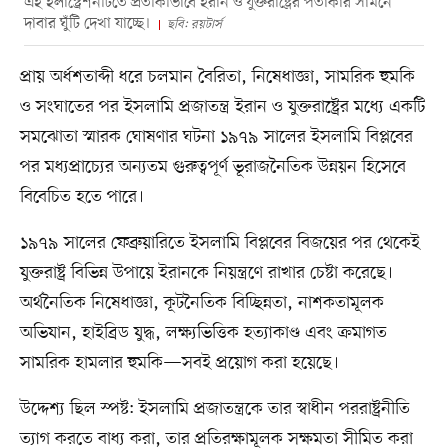
এই ইলাস্ট্রেশনটিতে প্রতীকীভাবে ইরান ও যুক্তরাষ্ট্রের পতাকার সামনে
দাবার ঘুঁটি দেখা যাচ্ছে।
ছবি: রয়টার্স
প্রায় অর্ধশতাব্দী ধরে চলমান বৈরিতা, নিষেধাজ্ঞা, সামরিক হুমকি
ও সংঘাতের পর ইসলামি প্রজাতন্ত্র ইরান ও যুক্তরাষ্ট্রের মধ্যে একটি
সমঝোতা স্মারক ঘোষণার ঘটনা ১৯৭৯ সালের ইসলামি বিপ্লবের
পর মধ্যপ্রাচ্যের অন্যতম গুরুত্বপূর্ণ ভূরাজনৈতিক উন্নয়ন হিসেবে
বিবেচিত হতে পারে।
১৯৭৯ সালের ফেব্রুয়ারিতে ইসলামি বিপ্লবের বিজয়ের পর থেকেই
যুক্তরাষ্ট্র বিভিন্ন উপায়ে ইরানকে নিয়ন্ত্রণে রাখার চেষ্টা করেছে।
অর্থনৈতিক নিষেধাজ্ঞা, কূটনৈতিক বিচ্ছিন্নতা, নাশকতামূলক
অভিযান, হাইব্রিড যুদ্ধ, লক্ষ্যভিত্তিক হত্যাকাণ্ড এবং ক্রমাগত
সামরিক হামলার হুমকি—সবই প্রয়োগ করা হয়েছে।
উদ্দেশ্য ছিল স্পষ্ট: ইসলামি প্রজাতন্ত্রকে তার স্বাধীন পররাষ্ট্রনীতি
ত্যাগ করতে বাধ্য করা, তার প্রতিরক্ষামূলক সক্ষমতা সীমিত করা