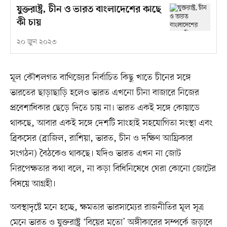
যুক্তরাষ্ট্র, চীন ও ভারত বাংলাদেশের কাছে
কী চায়
২০ জুন ২০২৩
মূল কৌশলগত বাণিজ্যের নির্বাচিত কিছু খাতে চীনের সঙ্গে
ভারতের ছাড়াছাড়ি হলেও ভারত এখনো চীনা বাজারে নিজের
প্রবেশাধিকার ছেড়ে দিতে চায় না। ভারত একই সঙ্গে কোয়াডে
থাকছে, আবার একই সঙ্গে দেশটি সাংহাই সহযোগিতা সংস্থা এবং
ব্রিকসের (ব্রাজিল, রাশিয়া, ভারত, চীন ও দক্ষিণ আফ্রিকার
সংগঠন) বৈঠকেও থাকছে। যদিও ভারত এখন না জোট
নিরপেক্ষতার কথা বলে, না কড়া বিধিনিষেধে ঘেরা কোনো জোটের
বিষয়ে আগ্রহী।
অবস্থাদৃষ্টে মনে হচ্ছে, ক্ষমতার ভারসাম্যের রাজনীতির মূল সূত্র
মেনে ভারত ও যুক্তরাষ্ট্র ‘বিয়ের মতো’ অঙ্গীকারের সম্পর্কে জড়াবে