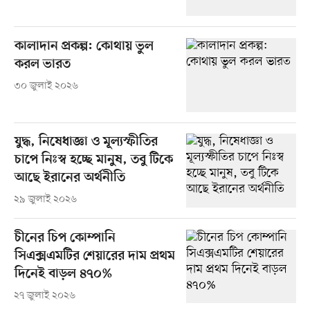
কালাদান প্রকল্প: কোথায় ভুল
করল ভারত
৩০ জুলাই ২০২৬
যুদ্ধ, নিষেধাজ্ঞা ও মূল্যস্ফীতির
চাপে নিঃস্ব হচ্ছে মানুষ, তবু টিকে
আছে ইরানের অর্থনীতি
২৯ জুলাই ২০২৬
চীনের চিপ কোম্পানি
সিএক্সএমটির শেয়ারের দাম প্রথম
দিনেই বাড়ল ৪৭০%
২৭ জুলাই ২০২৬