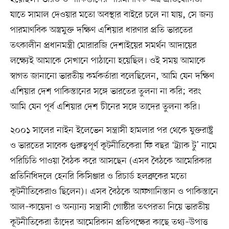
যাতে সামাল দেওয়ার মতো অবস্থার বাইরে চলে না যায়, সে জন্য
পারমাণবিক অস্ত্রমুক্ত দক্ষিণ এশিয়ার ধারণার প্রতি ভারতের
তৎকালীন প্রধানমন্ত্রী মোরারজি দেশাইয়ের সমর্থন আদায়ের
লক্ষ্যেই আমাকে সেখানে পাঠানো হয়েছিল। ওই সময় আমাকে
স্বাগত জানানো ভারতীয় কর্মকর্তারা বলেছিলেন, আমি যেন দক্ষিণ
এশিয়ার দেশ পাকিস্তানের সঙ্গে ভারতের তুলনা না করি; বরং
আমি যেন পূর্ব এশিয়ার দেশ চীনের সঙ্গে তাদের তুলনা করি।
২০০১ সালের নাইন ইলেভেন সন্ত্রাসী হামলার পর থেকে যুক্তরাষ্ট্র
ও ভারতের সাবেক গুরুত্বপূর্ণ কূটনীতিকেরা ফি বছর ‘ট্র্যাক টু’ নামে
পরিচিতি পাওয়া বৈঠক করে আসছেন (এসব বৈঠকে আমেরিকার
প্রতিনিধিদলে হেনরি কিসিঞ্জার ও রিচার্ড হলব্রুকের মতো
কূটনীতিকেরাও ছিলেন)। এসব বৈঠকে আফগানিস্তান ও পাকিস্তানে
আল–কায়েদা ও অন্যান্য সন্ত্রাসী গোষ্ঠীর তৎপরতা নিয়ে ভারতীয়
কূটনীতিকেরা তাঁদের আমেরিকান প্রতিপক্ষের কাছে তথ্য–উপাত্ত