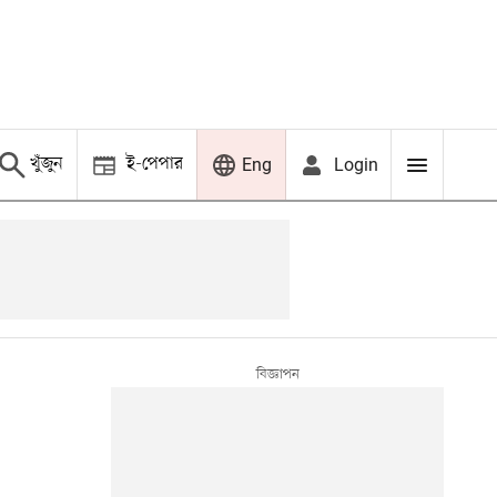
খুঁজুন
ই-পেপার
Login
Eng