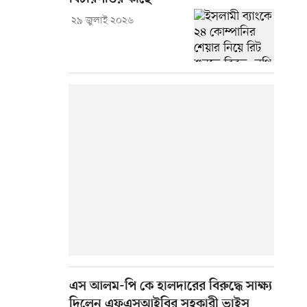
২৯ জুলাই ২০২৬
এস আলম-পি কে হালদারের বিরুদ্ধে সাক্ষ্য
দিলেন এফএসআইবির সহকারী ভাইস