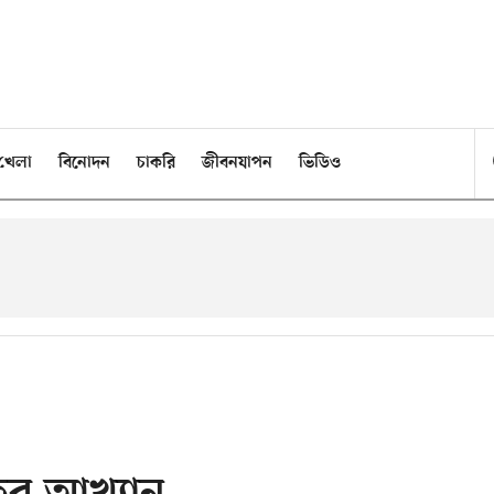
খেলা
বিনোদন
চাকরি
জীবনযাপন
ভিডিও