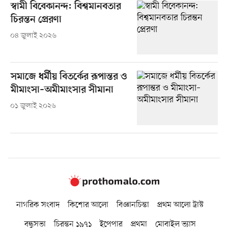
স্বামী বিবেকানন্দ: বিশ্বমানবতার
চিরন্তন প্রেরণা
০৪ জুলাই ২০২৬
সমাজে ধর্মীয় বিতর্কের রূপান্তর ও
মীমাংসা–অমীমাংসার সীমানা
০১ জুলাই ২০২৬
নাগরিক সংবাদ
কিশোর আলো
বিজ্ঞানচিন্তা
প্রথম আলো ট্রাস্ট
বন্ধুসভা
চিরন্তন ১৯৭১
ইপেপার
প্রথমা
মোবাইল ভ্যাস