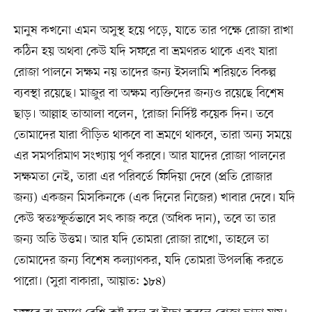
মানুষ কখনো এমন অসুস্থ হয়ে পড়ে, যাতে তার পক্ষে রোজা রাখা
কঠিন হয় অথবা কেউ যদি সফরে বা ভ্রমণরত থাকে এবং যারা
রোজা পালনে সক্ষম নয় তাদের জন্য ইসলামি শরিয়তে বিকল্প
ব্যবস্থা রয়েছে। মাজুর বা অক্ষম ব্যক্তিদের জন্যও রয়েছে বিশেষ
ছাড়। আল্লাহ তাআলা বলেন, ‘রোজা নির্দিষ্ট কয়েক দিন। তবে
তোমাদের যারা পীড়িত থাকবে বা ভ্রমণে থাকবে, তারা অন্য সময়ে
এর সমপরিমাণ সংখ্যায় পূর্ণ করবে। আর যাদের রোজা পালনের
সক্ষমতা নেই, তারা এর পরিবর্তে ফিদিয়া দেবে (প্রতি রোজার
জন্য) একজন মিসকিনকে (এক দিনের নিজের) খাবার দেবে। যদি
কেউ স্বতঃস্ফূর্তভাবে সৎ কাজ করে (অধিক দান), তবে তা তার
জন্য অতি উত্তম। আর যদি তোমরা রোজা রাখো, তাহলে তা
তোমাদের জন্য বিশেষ কল্যাণকর, যদি তোমরা উপলব্ধি করতে
পারো। (সুরা বাকারা, আয়াত: ১৮৪)