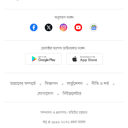
অনুসরণ করুন
মোবাইল অ্যাপস ডাউনলোড করুন
আমাদের সম্পর্কে
বিজ্ঞাপন
সার্কুলেশন
নীতি ও শর্ত
যোগাযোগ
নিউজলেটার
সম্পাদক ও প্রকাশক: মতিউর রহমান
স্বত্ব © ১৯৯৮-২০২৬ প্রথম আলো