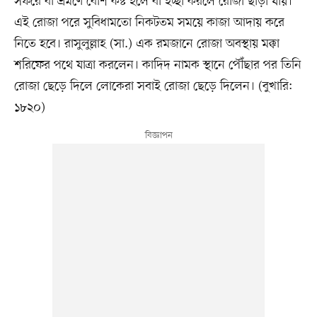
সফরে বা ভ্রমণে বেশি কষ্ট হলে বা ইচ্ছা করলে রোজা ছাড়া যায়।
এই রোজা পরে সুবিধামতো নিকটতম সময়ে কাজা আদায় করে
নিতে হবে। রাসুলুল্লাহ (সা.) এক রমজানে রোজা অবস্থায় মক্কা
শরিফের পথে যাত্রা করলেন। কাদিদ নামক স্থানে পৌঁছার পর তিনি
রোজা ছেড়ে দিলে লোকেরা সবাই রোজা ছেড়ে দিলেন। (বুখারি:
১৮২০)