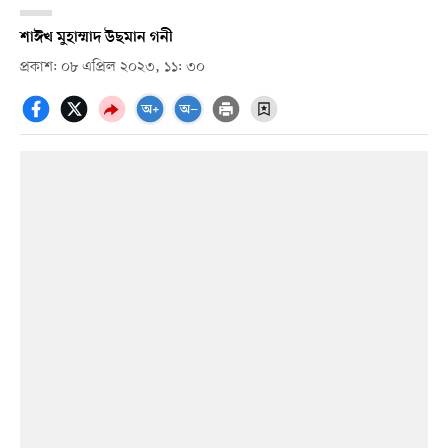
শাঈখ মুহাম্মাদ উছমান গনী
প্রকাশ: ০৮ এপ্রিল ২০২৩, ১১: ৩০