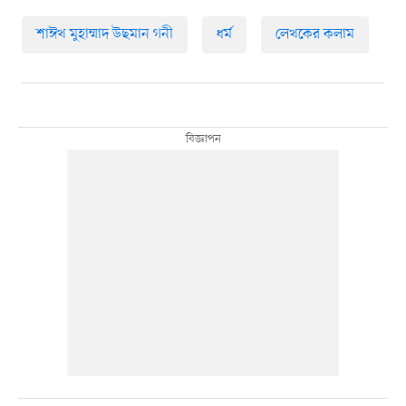
শাঈখ মুহাম্মাদ উছমান গনী
ধর্ম
লেখকের কলাম