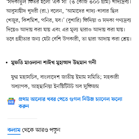
‘সদকাতুল ফিতর হলো ‘এক সা’ (৩ কেজি ৩০০ গ্রাম) খাদ্যদ্রব্য।
আবুসায়ীদ খুদরী (রা.) বলেন, ‘আমাদের খাদ্য-খাবার ছিল
খেজুর, কিশমিশ, পনির, যব।’ (বুখারি) ফিদিয়া ও সদকা পণ্যদ্রব্য
দিয়েও আদায় করা যায় এবং এর মূল্য দ্বারাও আদায় করা যায়।
তবে গ্রহীতার জন্য যেটা বেশি উপকারী, তা দ্বারা আদায় করা শ্রেয়।
মুফতি মাওলানা শাঈখ মুহাম্মাদ উছমান গনী
যুগ্ম মহাসচিব, বাংলাদেশ জাতীয় ইমাম সমিতি; সহকারী
অধ্যাপক, আহ্ছানিয়া ইনস্টিটিউট অব সুফিজম
প্রথম আলোর খবর পেতে গুগল নিউজ চ্যানেল ফলো
করুন
থেকে আরও পড়ুন
কলাম