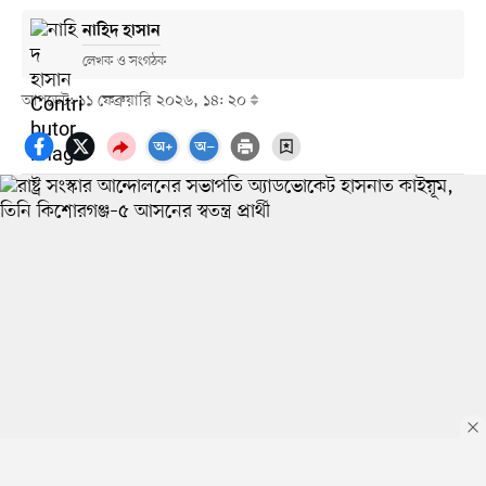
নাহিদ হাসান
লেখক ও সংগঠক
আপডেট: ১১ ফেব্রুয়ারি ২০২৬, ১৪: ২০