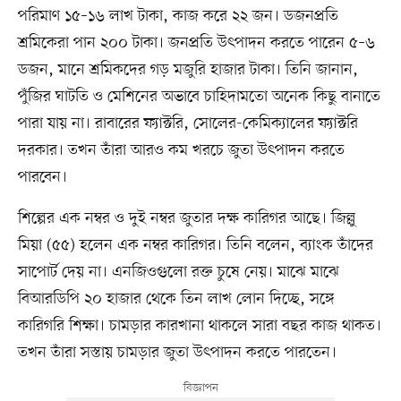
পরিমাণ ১৫–১৬ লাখ টাকা, কাজ করে ২২ জন। ডজনপ্রতি
শ্রমিকেরা পান ২০০ টাকা। জনপ্রতি উৎপাদন করতে পারেন ৫–৬
ডজন, মানে শ্রমিকদের গড় মজুরি হাজার টাকা। তিনি জানান,
পুঁজির ঘাটতি ও মেশিনের অভাবে চাহিদামতো অনেক কিছু বানাতে
পারা যায় না। রাবারের ফ্যাক্টরি, সোলের-কেমিক্যালের ফ্যাক্টরি
দরকার। তখন তাঁরা আরও কম খরচে জুতা উৎপাদন করতে
পারবেন।
শিল্পের এক নম্বর ও দুই নম্বর জুতার দক্ষ কারিগর আছে। জিল্লু
মিয়া (৫৫) হলেন এক নম্বর কারিগর। তিনি বলেন, ব্যাংক তাঁদের
সাপোর্ট দেয় না। এনজিওগুলো রক্ত চুষে নেয়। মাঝে মাঝে
বিআরডিপি ২০ হাজার থেকে তিন লাখ লোন দিচ্ছে, সঙ্গে
কারিগরি শিক্ষা। চামড়ার কারখানা থাকলে সারা বছর কাজ থাকত।
তখন তাঁরা সস্তায় চামড়ার জুতা উৎপাদন করতে পারতেন।