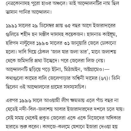
নেত্রকোনাসহ পুরো হাওর অঞ্চলে। তাই আন্দোলনটির নাম ছিল
ভাসান পানির আন্দোলন।
১৯৯১ সালের ২৯ ডিসেম্বর প্রায় ৩৫ বছর আগে ইজারাদারের
গুলিতে শহীদ হন সঞ্জীব দাসসহ কয়েকজন। হাসনাত কাইয়ূম,
হরিপদ নান্টুদের ১৯৯৩ সালের ৩১ জানুয়ারি জেলে ঢোকানো
হলো। দাবি গিয়ে ঠেকল ‘জাল যার জলা তার’, মানে জলাশয়
থেকে জমিদারি প্রথা উচ্ছেদে। পরে জেলেরা লিজ নেয়।
আন্দোলনটি ছড়িয়ে পড়ে ইটনা, মিঠামইন, অষ্টগ্রামেও।—
কথাগুলো কামের বালি জেলেপাড়ার অশ্বিনী দাসের (৬৭)। তিনি
ছিলেন ওই আন্দোলনের গ্রামের সদস্যসচিব।
এরপর ১৯৯৬ সালে আওয়ামী লীগ ক্ষমতায় এলে পাঁচ বছর না
যেতেই নদী–বিল–জলাশয় আবার ইজারাদারদের দখলে চলে যায়।
সেই সময় থেকেই প্রকৃত জেলেরা একে একে নিজেদের অধিকার
হারাতে শুরু করেন। কাগজে–কলমে যেখানে ইজারা দেওয়া হয়