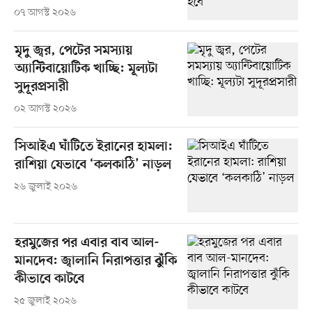
০৭ আগস্ট ২০২৬
মৃদু জ্বর, পেটের সমস্যায়
অ্যান্টিবায়োটিক খাচ্ছি: মূল্যটা
সুদূরপ্রসারী
০২ আগস্ট ২০২৬
সিআইএ ঘাঁটিতে ইরানের হামলা:
রাশিয়া যেভাবে ‘কলকাঠি’ নাড়ল
২৬ জুলাই ২০২৬
হরমুজের পর এবার বাব আল-
মানদেব: জ্বালানি নিরাপত্তার ঝুঁকি
কীভাবে কাটবে
২৫ জুলাই ২০২৬