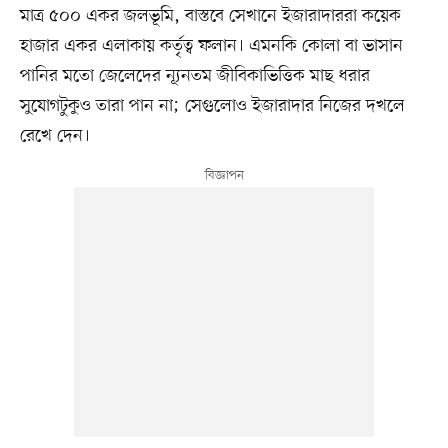
মাত্র ৫০০ একর জলভূমি, বাস্তবে সেখানে ইজারাদাররা কয়েক
হাজার একর এলাকায় কর্তৃত্ব ফলান। এমনকি কোলা বা ভাসান
পানির মতো জেলেদের ন্যূনতম জীবিকাভিত্তিক মাছ ধরার
সুযোগটুকুও তারা পান না; সেগুলোও ইজারাদার নিজের দখলে
রেখে দেন।