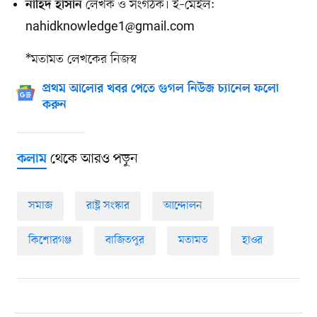
লেখক ও সংগঠক। ই–মেইল:
নাহিদ হাসান
nahidknowledge1@gmail.com
*মতামত লেখকের নিজস্ব
প্রথম আলোর খবর পেতে গুগল নিউজ চ্যানেল ফলো
করুন
থেকে আরও পড়ুন
কলাম
সমাজ
রাষ্ট্র সংস্কার
আন্দোলন
কিশোরগঞ্জ
বাজিতপুর
মতামত
হাওর