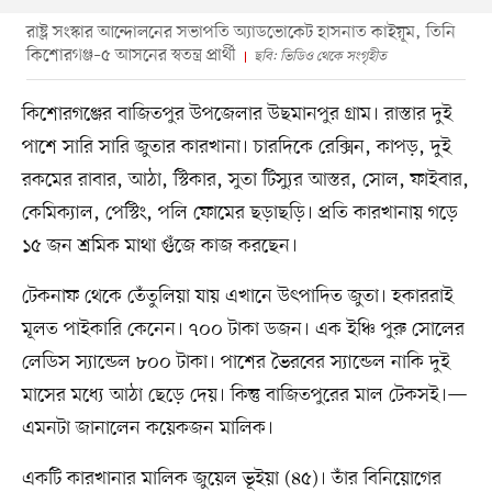
রাষ্ট্র সংস্কার আন্দোলনের সভাপতি অ্যাডভোকেট হাসনাত কাইয়ূম, তিনি
কিশোরগঞ্জ–৫ আসনের স্বতন্ত্র প্রার্থী
ছবি: ভিডিও থেকে সংগৃহীত
কিশোরগঞ্জের বাজিতপুর উপজেলার উছমানপুর গ্রাম। রাস্তার দুই
পাশে সারি সারি জুতার কারখানা। চারদিকে রেক্সিন, কাপড়, দুই
রকমের রাবার, আঠা, স্টিকার, সুতা টিস্যুর আস্তর, সোল, ফাইবার,
কেমিক্যাল, পেস্টিং, পলি ফোমের ছড়াছড়ি। প্রতি কারখানায় গড়ে
১৫ জন শ্রমিক মাথা গুঁজে কাজ করছেন।
টেকনাফ থেকে তেঁতুলিয়া যায় এখানে উৎপাদিত জুতা। হকাররাই
মূলত পাইকারি কেনেন। ৭০০ টাকা ডজন। এক ইঞ্চি পুরু সোলের
লেডিস স্যান্ডেল ৮০০ টাকা। পাশের ভৈরবের স্যান্ডেল নাকি দুই
মাসের মধ্যে আঠা ছেড়ে দেয়। কিন্তু বাজিতপুরের মাল টেকসই।—
এমনটা জানালেন কয়েকজন মালিক।
একটি কারখানার মালিক জুয়েল ভূইয়া (৪৫)। তাঁর বিনিয়োগের