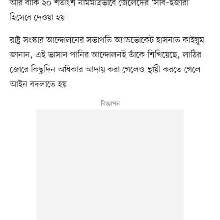
আর বাকি ২০ শতাংশ নামমাত্রভাবে জেলেদের ‘সাব–ইজারা’
হিসেবে দেওয়া হয়।
রাষ্ট্র সংস্কার আন্দোলনের সভাপতি অ্যাডভোকেট হাসনাত কাইয়ূম
জানান, এই ভাসান পানির আন্দোলনই তাঁকে শিখিয়েছে, লাঠির
জোরে কিছুদিন অধিকার আদায় করা গেলেও স্থায়ী করতে গেলে
আইন বদলাতে হয়।