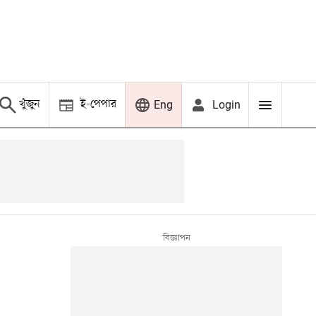
খুঁজুন
ই-পেপার
Login
Eng