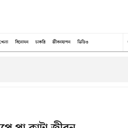
খেলা
বিনোদন
চাকরি
জীবনযাপন
ভিডিও