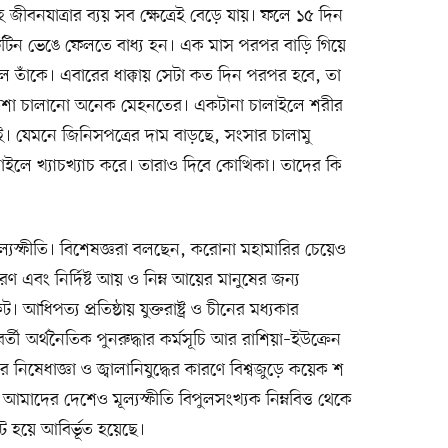
সহ জীবনযাত্রার ব্যয় সব ক্ষেত্রেই বেড়ে যায়। ফলে ১৫ দিন
ুটিন ভেঙে ফেলতে বাধ্য হন। এক মাস পরপর বাড়ি গিয়ে
ল তাঁকে। এবারের ধাক্কায় সেটা কত দিন পরপর হবে, তা
কশা চালানো অনেক মেহনতের। একটানা চালাইলে শরীর
নাই। যেমনে জিনিসপত্রের দাম বাড়ছে, সংসার চালামু
াইলে খ্যাচখ্যাচ করে। তারাও দিবে কোত্থিকা। তাদের কি
্যস্ফীতি। বিশেষজ্ঞরা বলছেন, করোনা মহামারির চেয়েও
ণ এবং নির্দিষ্ট আয় ও নিম্ন আয়ের মানুষের জন্য
ধিপত্য প্রতিষ্ঠায় যুক্তরাষ্ট্র ও চীনের মধ্যকার
র্তী অর্থনৈতিক পুনরুদ্ধার কর্মসূচি আর রাশিয়া–ইউক্রেন
য়ার নিষেধাজ্ঞা ও জ্বালানিযুদ্ধের কারণে বিশ্বজুড়ে কয়েক শ
আমাদের দেশেও মূল্যস্ফীতি বিপুলসংখ্যক নিম্নবিত্ত থেকে
কট হয়ে আবির্ভূত হয়েছে।