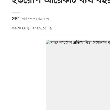
ইউরোপ আরেকটি ব্যর্থ বছর
লেখা:
লার্স সান্দাল সোরেনসেন
প্রকাশ: ২২ জুন ২০২৬, ১১: ১৯