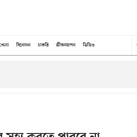
খেলা
বিনোদন
চাকরি
জীবনযাপন
ভিডিও