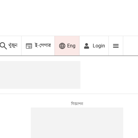
খুঁজুন
ই-পেপার
Login
Eng