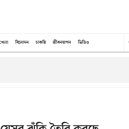
খেলা
বিনোদন
চাকরি
জীবনযাপন
ভিডিও