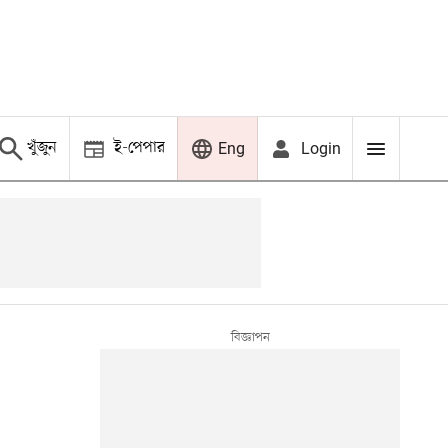
খুঁজুন
ই-পেপার
Login
Eng