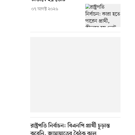
০৭ আগস্ট ২০২৬
রাষ্ট্রপতি নির্বাচন: বিএনপি প্রার্থী চূড়ান্ত
করেনি, জামায়াতের বৈঠক কাল