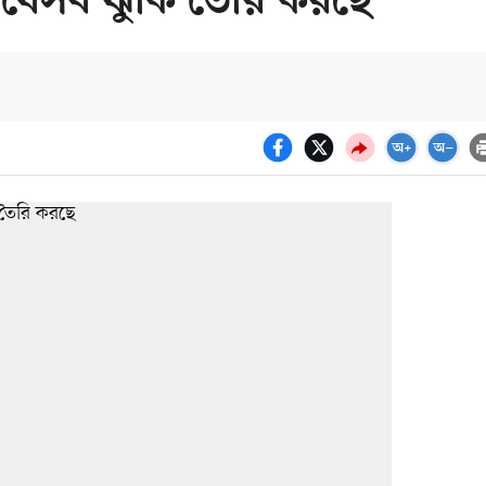
ক যেসব ঝুঁকি তৈরি করছে