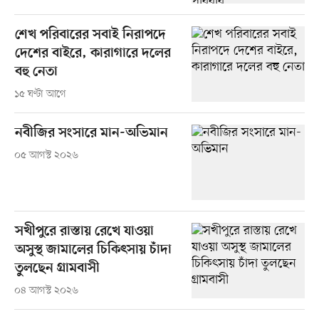
শেখ পরিবারের সবাই নিরাপদে
দেশের বাইরে, কারাগারে দলের
বহু নেতা
১৫ ঘণ্টা আগে
নবীজির সংসারে মান-অভিমান
০৫ আগস্ট ২০২৬
সখীপুরে রাস্তায় রেখে যাওয়া
অসুস্থ জামালের চিকিৎসায় চাঁদা
তুলছেন গ্রামবাসী
০৪ আগস্ট ২০২৬