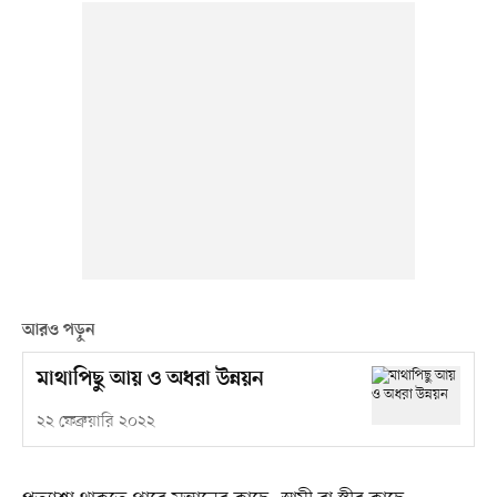
আরও পড়ুন
মাথাপিছু আয় ও অধরা উন্নয়ন
২২ ফেব্রুয়ারি ২০২২