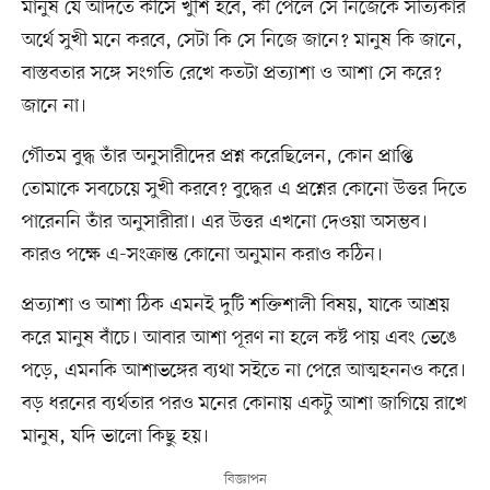
মানুষ যে আদতে কীসে খুশি হবে, কী পেলে সে নিজেকে সত্যিকার
অর্থে সুখী মনে করবে, সেটা কি সে নিজে জানে? মানুষ কি জানে,
বাস্তবতার সঙ্গে সংগতি রেখে কতটা প্রত্যাশা ও আশা সে করে?
জানে না।
গৌতম বুদ্ধ তাঁর অনুসারীদের প্রশ্ন করেছিলেন, কোন প্রাপ্তি
তোমাকে সবচেয়ে সুখী করবে? বুদ্ধের এ প্রশ্নের কোনো উত্তর দিতে
পারেননি তাঁর অনুসারীরা। এর উত্তর এখনো দেওয়া অসম্ভব।
কারও পক্ষে এ-সংক্রান্ত কোনো অনুমান করাও কঠিন।
প্রত্যাশা ও আশা ঠিক এমনই দুটি শক্তিশালী বিষয়, যাকে আশ্রয়
করে মানুষ বাঁচে। আবার আশা পূরণ না হলে কষ্ট পায় এবং ভেঙে
পড়ে, এমনকি আশাভঙ্গের ব্যথা সইতে না পেরে আত্মহননও করে।
বড় ধরনের ব্যর্থতার পরও মনের কোনায় একটু আশা জাগিয়ে রাখে
মানুষ, যদি ভালো কিছু হয়।