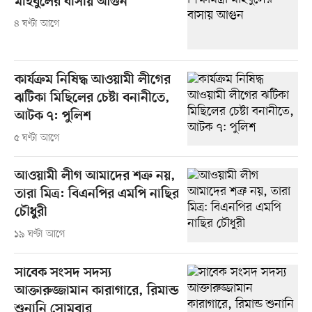
মহিবুলের বাসায় আগুন
৪ ঘণ্টা আগে
কার্যক্রম নিষিদ্ধ আওয়ামী লীগের
ঝটিকা মিছিলের চেষ্টা বনানীতে,
আটক ৭: পুলিশ
৫ ঘণ্টা আগে
আওয়ামী লীগ আমাদের শত্রু নয়,
তারা মিত্র: বিএনপির এমপি নাছির
চৌধুরী
১৯ ঘণ্টা আগে
সাবেক সংসদ সদস্য
আক্তারুজ্জামান কারাগারে, রিমান্ড
শুনানি সোমবার