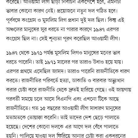
করেছে। আওয়ামী লীগ ছাড়া নির্বাচন একপেশে হবে, এমনটা
ভাবার কোনো কারণ নেই। প্রয়োজনে নতুন দল গঠিত হবে।
পূর্ববঙ্গে কংগ্রেস ও মুসলিম লিগ প্রধান দুই দল ছিল। কিন্তু এই
অঞ্চলের মানুষের সুর ধরতে না পারার কারণে ১৯৪৭ এরপর
কংগ্রেস ছিল না। সেই শূন্যতা পূরণ করেছিল আওয়ামী লীগ।
১৯৪৭ থেকে ১৯৭১ পর্যন্ত মুসলিম লিগও মানুষের মনের ভাব
ধরতে পারেনি। তাই ১৯৭১ সালের পর তারাও উধাও হয়ে যায়।
এরপর প্রথমে এসেছিল জাসদ। তারাও পারেনি রাজনীতিকে ধারণ
করতে। রাজনীতির পরিবর্তে হত্যা, ডাকাতি ও বারবার অভ্যুত্থান
করার চেষ্টা করে রাজনীতি থেকে দ্রুতই হারিয়ে গেছে। ওই জায়গায়
পরবর্তী সময়ে চলে আসে বিএনপি এবং এখনো টিকে আছে
রাজনীতিতে। গত ১৫ বছরের আওয়ামী লীগ সাধারণ মানুষের
মতামতকে তোয়াক্কা করেনি। তাই তাদের দেশ ছেড়ে পালাতে
হয়েছে। দেশের কোনো দলকে এর আগে দল বেঁধে পালাতে
হয়নি। পালিয়ে যাওয়া দল ফিরিয়ে আনার চেষ্টা করা একধরনের