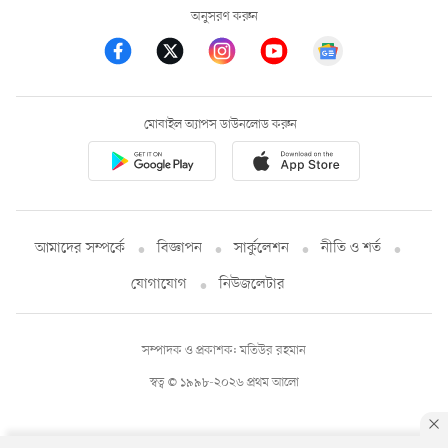
অনুসরণ করুন
মোবাইল অ্যাপস ডাউনলোড করুন
আমাদের সম্পর্কে
বিজ্ঞাপন
সার্কুলেশন
নীতি ও শর্ত
যোগাযোগ
নিউজলেটার
সম্পাদক ও প্রকাশক: মতিউর রহমান
স্বত্ব © ১৯৯৮-২০২৬ প্রথম আলো