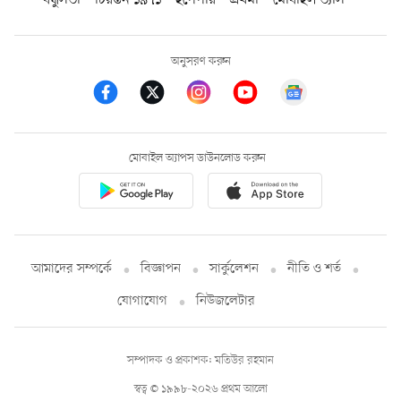
অনুসরণ করুন
মোবাইল অ্যাপস ডাউনলোড করুন
আমাদের সম্পর্কে
বিজ্ঞাপন
সার্কুলেশন
নীতি ও শর্ত
যোগাযোগ
নিউজলেটার
সম্পাদক ও প্রকাশক: মতিউর রহমান
স্বত্ব © ১৯৯৮-২০২৬ প্রথম আলো