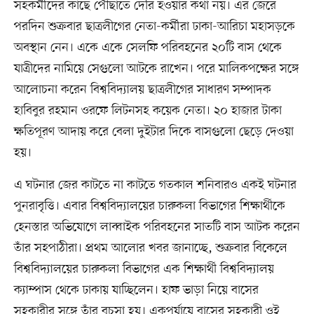
সহকর্মীদের কাছে পৌঁছাতে দেরি হওয়ার কথা নয়। এর জেরে
পরদিন শুক্রবার ছাত্রলীগের নেতা-কর্মীরা ঢাকা-আরিচা মহাসড়কে
অবস্থান নেন। একে একে সেলফি পরিবহনের ২০টি বাস থেকে
যাত্রীদের নামিয়ে সেগুলো আটকে রাখেন। পরে মালিকপক্ষের সঙ্গে
আলোচনা করেন বিশ্ববিদ্যালয় ছাত্রলীগের সাধারণ সম্পাদক
হাবিবুর রহমান ওরফে লিটনসহ কয়েক নেতা। ২০ হাজার টাকা
ক্ষতিপূরণ আদায় করে বেলা দুইটার দিকে বাসগুলো ছেড়ে দেওয়া
হয়।
এ ঘটনার জের কাটতে না কাটতে গতকাল শনিবারও একই ঘটনার
পুনরাবৃত্তি। এবার বিশ্ববিদ্যালয়ের চারুকলা বিভাগের শিক্ষার্থীকে
হেনস্তার অভিযোগে লাব্বাইক পরিবহনের সাতটি বাস আটক করেন
তাঁর সহপাঠীরা। প্রথম আলোর খবর জানাচ্ছে, শুক্রবার বিকেলে
বিশ্ববিদ্যালয়ের চারুকলা বিভাগের এক শিক্ষার্থী বিশ্ববিদ্যালয়
ক্যাম্পাস থেকে ঢাকায় যাচ্ছিলেন। হাফ ভাড়া নিয়ে বাসের
সহকারীর সঙ্গে তাঁর বচসা হয়। একপর্যায়ে বাসের সহকারী ওই