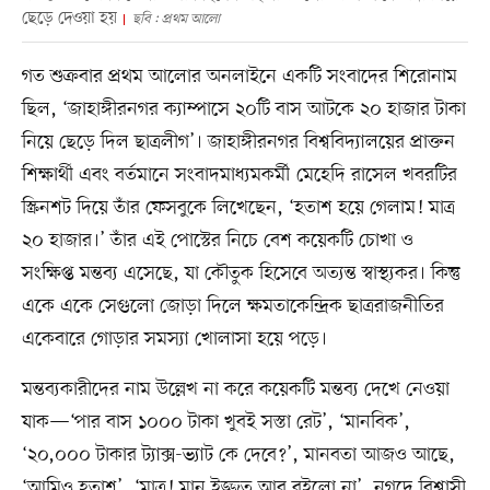
ছেড়ে দেওয়া হয়
ছবি : প্রথম আলো
গত শুক্রবার প্রথম আলোর অনলাইনে একটি সংবাদের শিরোনাম
ছিল, ‘জাহাঙ্গীরনগর ক্যাম্পাসে ২০টি বাস আটকে ২০ হাজার টাকা
নিয়ে ছেড়ে দিল ছাত্রলীগ’। জাহাঙ্গীরনগর বিশ্ববিদ্যালয়ের প্রাক্তন
শিক্ষার্থী এবং বর্তমানে সংবাদমাধ্যমকর্মী মেহেদি রাসেল খবরটির
স্ক্রিনশট দিয়ে তাঁর ফেসবুকে লিখেছেন, ‘হতাশ হয়ে গেলাম! মাত্র
২০ হাজার।’ তাঁর এই পোস্টের নিচে বেশ কয়েকটি চোখা ও
সংক্ষিপ্ত মন্তব্য এসেছে, যা কৌতুক হিসেবে অত্যন্ত স্বাস্থ্যকর। কিন্তু
একে একে সেগুলো জোড়া দিলে ক্ষমতাকেন্দ্রিক ছাত্ররাজনীতির
একেবারে গোড়ার সমস্যা খোলাসা হয়ে পড়ে।
মন্তব্যকারীদের নাম উল্লেখ না করে কয়েকটি মন্তব্য দেখে নেওয়া
যাক—‘পার বাস ১০০০ টাকা খুবই সস্তা রেট’, ‘মানবিক’,
‘২০,০০০ টাকার ট্যাক্স-ভ্যাট কে দেবে?’, মানবতা আজও আছে,
‘আমিও হতাশ’, ‘মাত্র! মান ইজ্জত আর রইলো না’, নগদে বিশ্বাসী