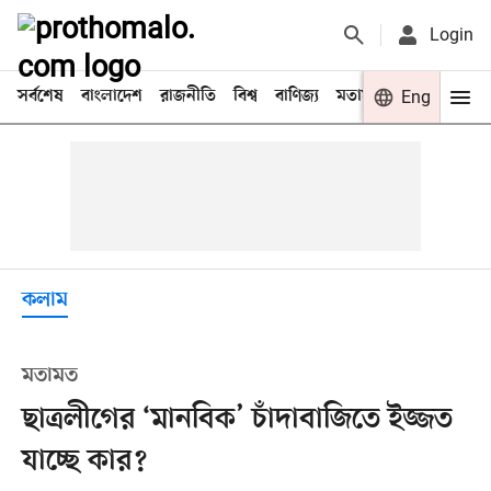
Login
সর্বশেষ
বাংলাদেশ
রাজনীতি
বিশ্ব
বাণিজ্য
মতামত
খেলা
Eng
বিনো
কলাম
মতামত
ছাত্রলীগের ‘মানবিক’ চাঁদাবাজিতে ইজ্জত
যাচ্ছে কার?