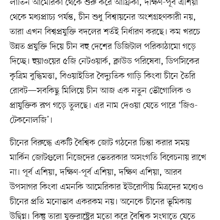
লাতিন আমেরিকা থেকে শুরু করে আফ্রিকা, দক্ষিণ-পূর্ব এশিয়া
থেকে মধ্যপ্রাচ্য পর্যন্ত, চীন শুধু বিশ্বায়নের অংশগ্রহণকারী নয়,
তারা এখন বিশ্বপ্রযুক্তি বদলের শর্তই নির্ধারণ করছে। কম খরচে
উন্নত প্রযুক্তি দিয়ে চীন বহু দেশের ডিজিটাল পরিকাঠামো গড়ে
দিচ্ছে। হুয়াওয়ের ৫জি নেটওয়ার্ক, ক্লাউড পরিষেবা, ডিপসিকের
কৃত্রিম বুদ্ধিমত্তা, বিওয়াইডির বৈদ্যুতিক গাড়ি কিংবা চীনে তৈরি
রোবট—সবকিছু মিলিয়ে চীন আজ এক নতুন ভৌগোলিক ও
প্রাযুক্তিক রূপ গড়ে তুলছে। এর নাম দেওয়া যেতে পারে ‘জিও-
টেকনোলজি’।
চীনের বিরুদ্ধে একটি বৈশ্বিক জোট গঠনের চিন্তা করার সময়
মার্কিন জোটগুলো নিজেদের ভেতরকার অসংগতি বিবেচনায় রাখে
না। পূর্ব এশিয়া, দক্ষিণ-পূর্ব এশিয়া, দক্ষিণ এশিয়া, আরব
উপসাগর কিংবা এমনকি আমেরিকার ইউরোপীয় মিত্রদের মধ্যেও
চীনের প্রতি মনোভাব একরকম নয়। অনেকে চীনের ভূমিকায়
উদ্বিগ্ন। কিন্তু তারা যুক্তরাষ্ট্রের মতো করে বৈশ্বিক সংঘাতে যেতে