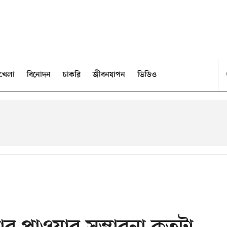
খেলা
বিনোদন
চাকরি
জীবনযাপন
ভিডিও