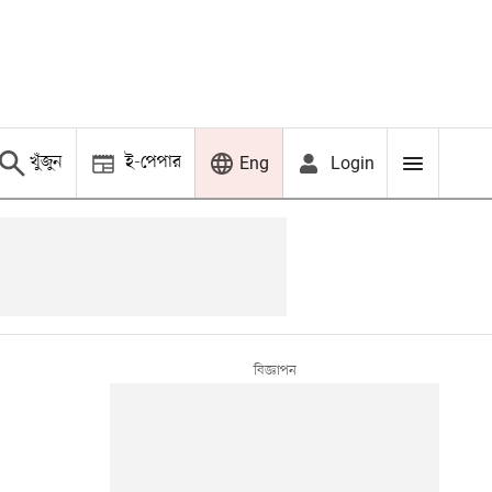
খুঁজুন
ই-পেপার
Login
Eng