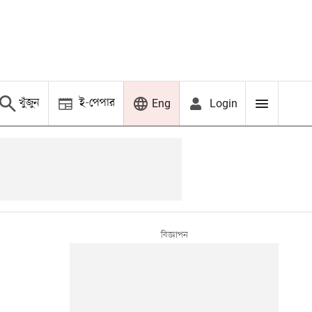
খুঁজুন
ই-পেপার
Login
Eng