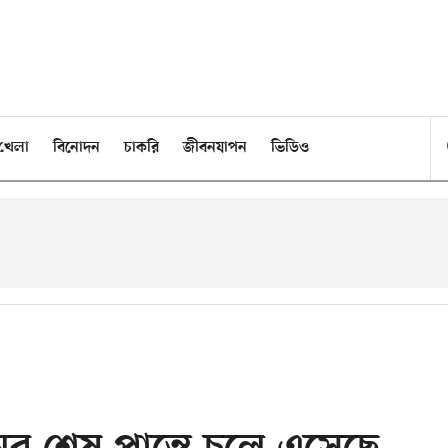
খেলা
বিনোদন
চাকরি
জীবনযাপন
ভিডিও