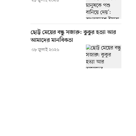
২৮ জুলাই ২০২৬
ছোট্ট মেয়ের বন্ধু সজারু: কুকুর হত্যা আর
আমাদের মানবিকতা
০৮ জুলাই ২০২৬