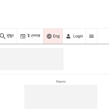
খুঁজুন
ই-পেপার
Login
Eng