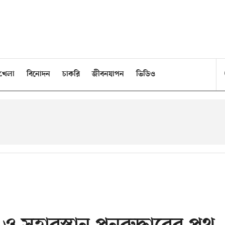
খেলা
বিনোদন
চাকরি
জীবনযাপন
ভিডিও