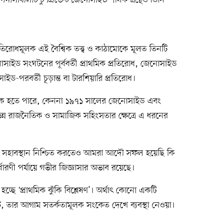
নসিবিলিটি টু প্রিভেন্ট জেনোসাইড
শীর্ষক গ্রন্থেও তিনি
রোধমূলক এই বৈশ্বিক তত্ত্ব ও কাঠামোকে মূলত তিনটি
োসাইড সংঘটনের পূর্ববর্তী প্রাথমিক প্রতিরোধ, জেনোসাইড
ড-পরবর্তী চূড়ান্ত বা টারশিয়ারি প্রতিরোধ।
গিক হতে পারে, কেননা ১৯৭১ সালের জেনোসাইড এবং
িন্ন রাজনৈতিক ও সামাজিক সহিংসতার ক্ষেত্রে এ ধরনের
 ও সহাবস্থান নিশ্চিত করতেও আমরা আদৌ সফল হয়েছি কি
র্ধারণী পর্যায়ে গভীর জিজ্ঞাসার অভাব রয়েছে।
ছে ‘প্রাথমিক ঝুঁকি বিশ্লেষণ’। অর্থাৎ কোনো একটি
তার আগাম সতর্কতামূলক সংকেত দেখে ব্যবস্থা নেওয়া।