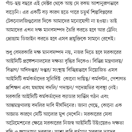
পাঁচ-ছয় বছরে এই সেক্টর থেকে আয় সে রকম আশানুরূপভাবে
বাড়েনি। এর একটি বড় কারণ হতে পারে চতুর্থ শিল্পবিপ্লবের
টেকনোলজিগুলোর দিকে আমাদের মনোযোগী না হওয়া। তাই
আমাদের এখন দক্ষ মানবসম্পদ তৈরি করতে হবে আর ট্রেনিং
প্রোগ্রাম ডিজাইন করতে হবে এসব প্রযুক্তিকে সামনে রেখেই।
শুধু বেসরকারি দক্ষ মানবসম্পদ নয়, নজর দিতে হবে সরকারের
আইসিটি প্রফেশনালসের দক্ষতা বৃদ্ধির দিকেও। বিভিন্ন মন্ত্রণালয়/
বিভাগ/ অধিদপ্তর/ দপ্তর/ সংস্থায় বিচ্ছিন্নভাবে নিয়োজিত এসব
আইসিটি কর্মকর্তাদের সুনির্দিষ্ট কোনো দায়িত্ব/ কর্মবণ্টন, পেশাগত
প্রশিক্ষণ এবং যথাযথ বদলি/ পদায়ন/ পদোন্নতির ব্যবস্থা নেই।
সরকারি আইসিটি কর্মকর্তাদের ক্যাডার সার্ভিস গঠন এবং
আন্তমন্ত্রণালয় বদলির দাবি দীর্ঘদিনের। জানা গেছে, কোনো এক
অজ্ঞাত কারণে সেটি আলোর মুখ দেখেনি। সরকারের সেবা
অটোমেশনের ক্ষেত্রে সরকারের নিজস্ব আইসিটি উইংয়েরও দক্ষতা