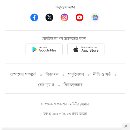
অনুসরণ করুন
মোবাইল অ্যাপস ডাউনলোড করুন
আমাদের সম্পর্কে
বিজ্ঞাপন
সার্কুলেশন
নীতি ও শর্ত
যোগাযোগ
নিউজলেটার
সম্পাদক ও প্রকাশক: মতিউর রহমান
স্বত্ব © ১৯৯৮-২০২৬ প্রথম আলো