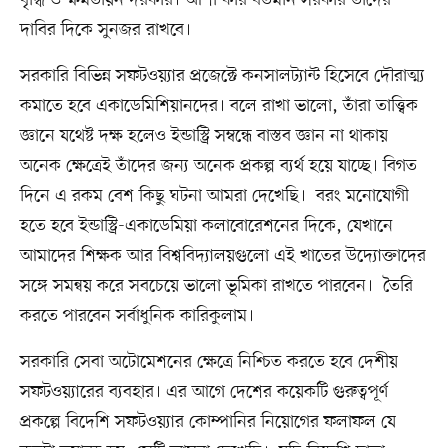
বৃদ্ধি ও ক্ষমতায়ন দরকার। আশা করি বর্তমান সরকার তাদের
দাবির দিকে সুনজর রাখবে।
সরকারি বিভিন্ন সফটওয়্যার প্রজেক্টে কনসালট্যান্ট হিসেবে দৌরাত্ম্য
কমাতে হবে একাডেমিশিয়ানদের। বলে রাখা ভালো, তাঁরা তাত্ত্বিক
জ্ঞানে যথেষ্ট দক্ষ হলেও ইন্ডাস্ট্রি সম্বন্ধে বাস্তব জ্ঞান না থাকায়
অনেক ক্ষেত্রেই তাঁদের জন্য অনেক প্রকল্প ব্যর্থ হয়ে যাচ্ছে। বিগত
দিনে এ রকম বেশ কিছু ঘটনা আমরা দেখেছি। বরং মনোযোগী
হতে হবে ইন্ডাস্ট্রি-একাডেমিয়া কলাবোরেশনের দিকে, যেখানে
আমাদের শিক্ষক আর বিশ্ববিদ্যালয়গুলো এই খাতের উদ্যোক্তাদের
সঙ্গে সমন্বয় করে সবচেয়ে ভালো ভূমিকা রাখতে পারবেন। তৈরি
করতে পারবেন সর্বাধুনিক কারিকুলাম।
সরকারি সেবা অটোমেশনের ক্ষেত্রে নিশ্চিত করতে হবে দেশীয়
সফটওয়্যারের ব্যবহার। এর আগে দেশের কয়েকটি গুরুত্বপূর্ণ
প্রকল্পে বিদেশি সফটওয়্যার কোম্পানির নিয়োগের ফলাফল যে