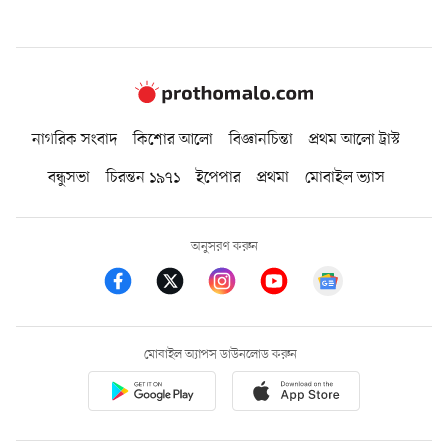
নাগরিক সংবাদ
কিশোর আলো
বিজ্ঞানচিন্তা
প্রথম আলো ট্রাস্ট
বন্ধুসভা
চিরন্তন ১৯৭১
ইপেপার
প্রথমা
মোবাইল ভ্যাস
অনুসরণ করুন
মোবাইল অ্যাপস ডাউনলোড করুন