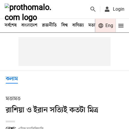
Login
সর্বশেষ
বাংলাদেশ
রাজনীতি
বিশ্ব
বাণিজ্য
মতামত
খেলা
Eng
বিনো
কলাম
মতামত
রাশিয়া ও ইরান সত্যিই কতটা মিত্র
লেখা:
এমিল অ্যাভিলিয়ান্ডি