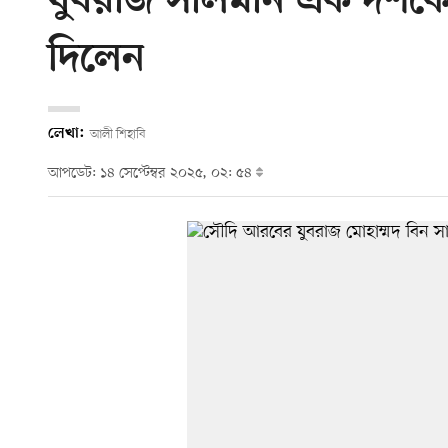
যুবরাজ সালমান এক দশকে
দিলেন
লেখা:
আলী শিহাবি
আপডেট: ১৪ সেপ্টেম্বর ২০২৫, ০২: ৫৪