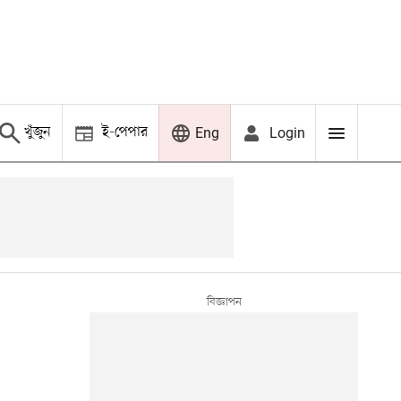
খুঁজুন
ই-পেপার
Login
Eng