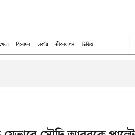
খেলা
বিনোদন
চাকরি
জীবনযাপন
ভিডিও