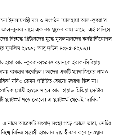
কোনো ইসলামপন্থী দল ও সংগঠন ‘মালহামা আল-কুবরা’র
ামা আল-কুবরা নামে এক বড় যুদ্ধের কথা আছে। এই হাদিসে
 বিরুদ্ধে খ্রিষ্টানদের যুদ্ধে মুসলমানদের কনস্টান্টিনোপল
সহিহ মুসলিম ২৮৯৭; আবু দাউদ ৪২৯৫-৪২৯৬)।
 মালহামা আল-কুবরা-সংক্রান্ত বয়ানকে ইরাক-সিরিয়ায়
 সময় ব্যবহার করেছিল। তাদের একটি ম্যাগাজিনের নামও
াবিক’ যদিও তেমন পরিচিত কোনো জায়গা ছিল না।
াদিক গোষ্ঠী ২০১৪ সালে আল হায়াত মিডিয়া সেন্টার
প্ল্যাটফর্ম গড়ে তোলে। এ প্ল্যাটফর্ম থেকেই ‘দাবিক’
এ নামে আরেকটি সংবাদ সংস্থা গড়ে তোলে তারা, সেটির
বে বিভিন্ন সন্ত্রাসী হামলার দায় স্বীকার করে নেওয়ার