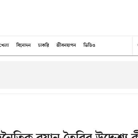
খেলা
বিনোদন
চাকরি
জীবনযাপন
ভিডিও