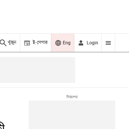
খুঁজুন
ই-পেপার
Login
Eng