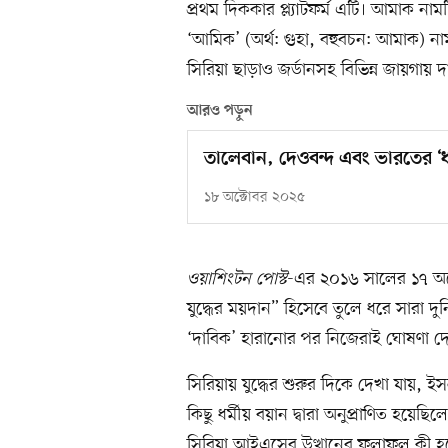
প্রথম দিককার প্ল্যাটফর্ম এটি। আমাক নাম
‘আমিক’ (অর্থ: গুহা, বহুবচন: আমাক) না
সিরিয়া ছাড়াও জর্ডানসহ বিভিন্ন জায়গায় 
আরও পড়ুন
তালেবান, দেওবন্দ এবং ভারতের ‘ধর
১৮ অক্টোবর ২০২৫
ওয়াশিংটন পোস্ট
-এর ২০১৬ সালের ১৭ অক
যুদ্ধের ময়দান” হিসেবে তুলে ধরে সারা 
‘দাবিক’ হারানোর পর নিজেরাই ঘোষণা দেয়,
সিরিয়ায় যুদ্ধের শুরুর দিকে দেখা যায়
কিছু ধর্মীয় বয়ান দ্বারা অনুপ্রাণিত হয়েছ
সিরিয়া আইএসের উত্থানের ফলাফল কী হলো?