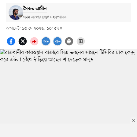
সৈকত আমীন
প্রথম আলোর জ্যেষ্ঠ সহসম্পাদক
আপডেট: ১৩ মে ২০২৬, ১০: ৫৭