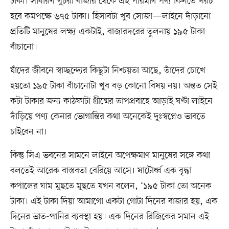
টাকা। সাধারণ খুচরা বাজার থেকে এই পরিমাণ পণ্য কিনতে খরচ
হবে কমপক্ষে ৬৭৫ টাকা। হিসাবটা খুব সোজা—লাইনে দাঁড়ানো
প্রতিটি মানুষের লক্ষ্য একটাই, বাজারদরের তুলনায় ১৯৫ টাকা
বাঁচানো।
যাঁদের জীবনে স্বাচ্ছন্দ্যের কিছুটা নিশ্চয়তা আছে, তাঁদের চোখে
হয়তো ১৯৫ টাকা বাঁচানোটা খুব বড় কোনো বিষয় নয়। অন্তত সেই
কটা টাকার জন্য কাঠফাটা গ্রীষ্মের তাপপ্রবাহে আড়াই ঘণ্টা লাইনে
দাঁড়িয়ে পণ্য কেনার ভোগান্তির কথা অনেকেই দুঃস্বপ্নেও ভাবতে
চাইবেন না।
কিন্তু সিএ ভবনের সামনে লাইনে অপেক্ষমাণ মানুষের সঙ্গে কথা
বলতেই আরেক বাস্তবতা বেরিয়ে আসে। ষাটোর্ধ্ব এক বৃদ্ধা
কপালের ঘাম মুছতে মুছতে যখন বলেন, ‘১৯৫ টাকা তো অনেক
টাকা। এই টাকা দিয়া আমাগো একটা গোটা দিনের বাজার হয়, এক
দিনের ভাত-পানির ব্যবস্থা হয়। এক দিনের রিজিকের সমান এই