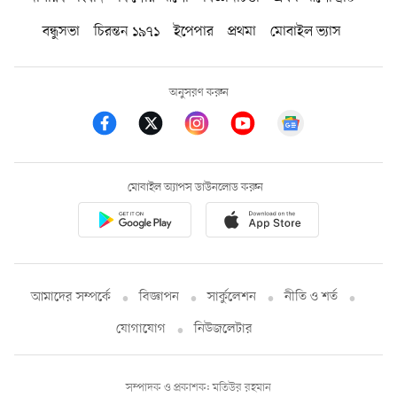
বন্ধুসভা
চিরন্তন ১৯৭১
ইপেপার
প্রথমা
মোবাইল ভ্যাস
অনুসরণ করুন
মোবাইল অ্যাপস ডাউনলোড করুন
আমাদের সম্পর্কে
বিজ্ঞাপন
সার্কুলেশন
নীতি ও শর্ত
যোগাযোগ
নিউজলেটার
সম্পাদক ও প্রকাশক: মতিউর রহমান