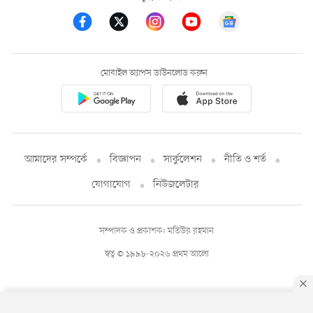
মোবাইল অ্যাপস ডাউনলোড করুন
আমাদের সম্পর্কে
বিজ্ঞাপন
সার্কুলেশন
নীতি ও শর্ত
যোগাযোগ
নিউজলেটার
সম্পাদক ও প্রকাশক: মতিউর রহমান
স্বত্ব © ১৯৯৮-২০২৬ প্রথম আলো