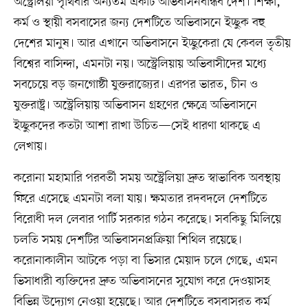
অস্ট্রেলিয়া পৃথিবীর অন্যতম একটি অভিবাসনবান্ধব দেশ। শিক্ষা,
কর্ম ও স্থায়ী বসবাসের জন্য দেশটিতে অভিবাসনে ইচ্ছুক বহু
দেশের মানুষ। আর এখানে অভিবাসনে ইচ্ছুকেরা যে কেবল তৃতীয়
বিশ্বের বাসিন্দা, এমনটা নয়। অস্ট্রেলিয়ায় অভিবাসীদের মধ্যে
সবচেয়ে বড় জনগোষ্ঠী যুক্তরাজ্যের। এরপর ভারত, চীন ও
যুক্তরাষ্ট্র। অস্ট্রেলিয়ায় অভিবাসন গ্রহণের ক্ষেত্রে অভিবাসনে
ইচ্ছুকদের কতটা আশা রাখা উচিত—সেই ধারণা থাকছে এ
লেখায়।
করোনা মহামারি পরবর্তী সময় অস্ট্রেলিয়া দ্রুত স্বাভাবিক অবস্থায়
ফিরে এসেছে এমনটা বলা যায়। ক্ষমতার রদবদলে দেশটিতে
বিরোধী দল লেবার পার্টি সরকার গঠন করেছে। সবকিছু মিলিয়ে
চলতি সময় দেশটির অভিবাসনপ্রক্রিয়া শিথিল রয়েছে।
করোনাকালীন আটকে পড়া বা ভিসার মেয়াদ চলে গেছে, এমন
ভিসাধারী ব্যক্তিদের দ্রুত অভিবাসনের সুযোগ করে দেওয়াসহ
বিভিন্ন উদ্যোগ নেওয়া হয়েছে। আর দেশটিতে বসবাসরত কর্ম