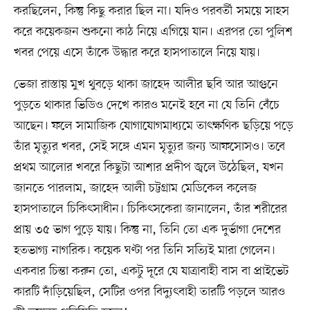
করছিলেন, কিন্তু কিছু করার ছিল না। যদিও পরবর্তী সময়ে সাহস
করে কয়েকজন শুকনো কাঠ নিয়ে এগিয়ে যান। এরপর তো পুলিশ
খবর পেয়ে এসে তাঁকে উদ্ধার করে হাসপাতালে নিয়ে যায়।
ভেজা রাস্তায় মুখ থুবড়ে থাকা জাহেদ আলীর ছবি আর আগুনে
পুড়তে থাকার ভিডিও দেখে কারও মনেই হবে না যে তিনি বেঁচে
আছেন। ফলে সামাজিক যোগাযোগমাধ্যমে তাৎক্ষণিক ছড়িয়ে পড়ে
তাঁর মৃত্যুর খবর, সেই সঙ্গে এমন মৃত্যুর জন্য আফসোসও। তবে
প্রথম আলোর খবরে কিছুটা আশার প্রদীপ জ্বলে উঠেছিল, যখন
জানতে পারলাম, জাহেদ আলী চট্টগ্রাম মেডিকেল কলেজ
হাসপাতালে চিকিৎসাধীন। চিকিৎসকেরা জানালেন, তাঁর শরীরের
প্রায় ৩৫ ভাগ পুড়ে যায়। কিন্তু না, তিনি তো এক দুর্ভাগা দেশের
হতভাগ্য নাগরিক। কয়েক ঘণ্টা পর তিনি সত্যিই মারা গেলেন।
একবার চিন্তা করুন তো, একটু দূরে যে যাত্রাবাহী বাস বা প্রাইভেট
কারটি দাঁড়িয়েছিল, সেটির ওপর বিদ্যুৎবাহী তারটি পড়লে আরও