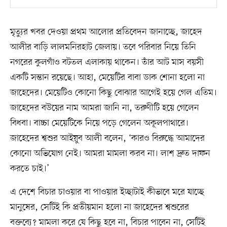
মৃত্যুর খবর দেওয়া প্রথম আলোর প্রতিবেদন জানাচ্ছে, জাহেদ
আলীর বাড়ি লালমনিরহাট জেলায়। তবে পরিবার নিয়ে তিনি
নগরের কুলগাঁও বটতল এলাকায় থাকেন। তাঁর আট মাস বয়সী
একটি সন্তান রয়েছে। আহা, মেয়েটির বাবা ডাক শোনা হলো না
জাহেদের। মেয়েটিও কোনো কিছু বোঝার আগেই হয়ে গেল এতিম।
জাহেদের বউয়ের নাম আমরা জানি না, তরুণীটি হয়ে গেলেন
বিধবা। বাচ্চা মেয়েটিকে নিয়ে পড়ে গেলেন অকূলপাথারে।
জাহেদের শ্বশুর আইয়ুব আলী বলেন, ‘কারও বিরুদ্ধে আমাদের
কোনো অভিযোগ নেই। আমরা মামলা করব না। লাশ দ্রুত দাফন
করতে চাই।’
এ দেশে বিচার চাওয়ার বা পাওয়ার ইচ্ছাটাই কীভাবে মরে যাচ্ছে
মানুষের, সেটিই কি প্রতীয়মান হলো না জাহেদের শ্বশুরের
বক্তব্যে? মামলা করে যে কিছু হবে না, বিচার পাবেন না, সেটিই