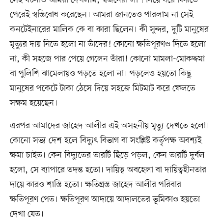
সেই ঘটনাও আমরা দেখলাম, স্বজনেরা লাশ নিয়ে ঘরে ফিরতে
পেরেই স্বস্তিবোধ করেছেন। আমরা জানতেও পারলাম না সেই
কনটেইনারের মালিক কে বা কারা ছিলেন। কী সুন্দর, দুটি মানুষের
মৃত্যুর দায় নিতে হলো না তাঁদের! কোনো ক্ষতিপূরণও দিতে হলো
না, কী সহজে পার পেয়ে গেলেন তাঁরা! কোনো মামলা-মোকদ্দমা
বা পুলিশি ঝামেলায়ও পড়তে হলো না। পড়লেও হয়তো কিছু
মানুষের পকেটে টাকা ঠেসে দিয়ে সহজে মিটমাট করে ফেলতে
সক্ষম হয়েছেন।
এরপর আমাদের জাহেদ আলীর এই অসহনীয় মৃত্যু দেখতে হলো।
কোনো সভ্য দেশ হলে বিদ্যুৎ বিভাগ বা সংশ্লিষ্ট কর্তৃপক্ষ অবশ্যই
ক্ষমা চাইত। কেন বিদ্যুতের তারটি ছিঁড়ে পড়ল, কেন তারটি দুর্বল
হলো, সে ব্যাপারে তদন্ত হতো। দায়িত্ব অবহেলা বা দায়িত্বহীনতার
দায়ে কারও শাস্তি হতো। ক্ষতিগ্রস্ত জাহেদ আলীর পরিবার
ক্ষতিপূরণ পেত। ক্ষতিপূরণ আদায়ে আদালতের ভূমিকাও হয়তো
দেখা যেত।