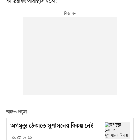
কী ভয়াবহ পরিস্থিতি হতো!
আরও পড়ুন
অপমৃত্যু ঠেকাতে সুশাসনের বিকল্প নেই
০৯ মে ২০১৯