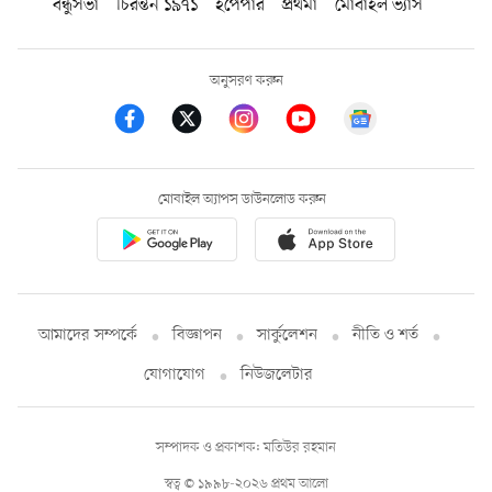
বন্ধুসভা
চিরন্তন ১৯৭১
ইপেপার
প্রথমা
মোবাইল ভ্যাস
অনুসরণ করুন
মোবাইল অ্যাপস ডাউনলোড করুন
আমাদের সম্পর্কে
বিজ্ঞাপন
সার্কুলেশন
নীতি ও শর্ত
যোগাযোগ
নিউজলেটার
সম্পাদক ও প্রকাশক: মতিউর রহমান
স্বত্ব © ১৯৯৮-২০২৬ প্রথম আলো