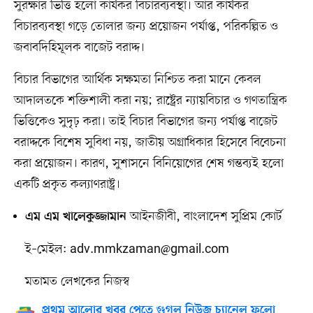
সুরক্ষার ভিত্তি হলো কার্যকর বিচারব্যবস্থা। আর কার্যকর
বিচারব্যবস্থা গড়ে তোলার জন্য প্রয়োজন পর্যাপ্ত, পরিকল্পিত ও
জবাবদিহিমূলক বাজেট বরাদ্দ।
বিচার বিভাগের আর্থিক সক্ষমতা নিশ্চিত করা মানে কেবল
আদালতকে শক্তিশালী করা নয়; রাষ্ট্রের ন্যায়বিচার ও গণতান্ত্রিক
ভিত্তিকেও সুদৃঢ় করা। তাই বিচার বিভাগের জন্য পর্যাপ্ত বাজেট
বরাদ্দকে বিশেষ সুবিধা নয়, জাতীয় অগ্রাধিকার হিসেবে বিবেচনা
করা প্রয়োজন। কারণ, সুশাসনে বিনিয়োগের শেষ গন্তব্যই হলো
একটি প্রকৃত কল্যাণরাষ্ট্র।
আইনজীবী, বাংলাদেশ সুপ্রিম কোর্ট
এম এম খালেকুজ্জামান
ই–মেইল:
adv.mmkzaman@gmail.com
মতামত লেখকের নিজস্ব
প্রথম আলোর খবর পেতে গুগল নিউজ চ্যানেল ফলো