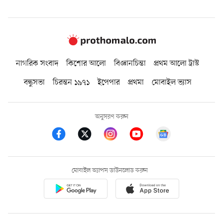
নাগরিক সংবাদ
কিশোর আলো
বিজ্ঞানচিন্তা
প্রথম আলো ট্রাস্ট
বন্ধুসভা
চিরন্তন ১৯৭১
ইপেপার
প্রথমা
মোবাইল ভ্যাস
অনুসরণ করুন
মোবাইল অ্যাপস ডাউনলোড করুন