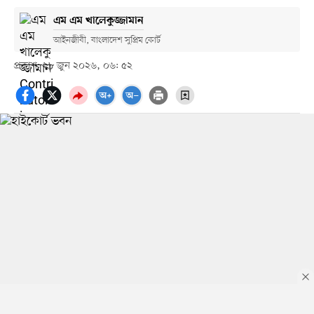
এম এম খালেকুজ্জামান
আইনজীবী, বাংলাদেশ সুপ্রিম কোর্ট
প্রকাশ: ২৮ জুন ২০২৬, ০৬: ৫২