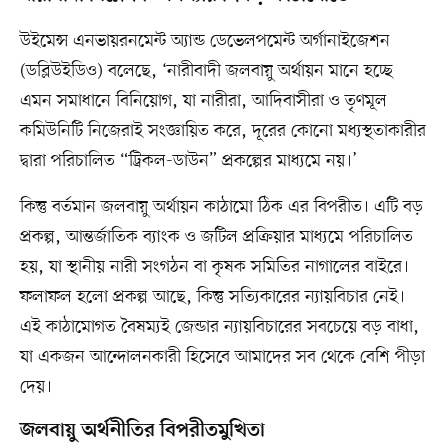
উইমেন্স এনভায়রনমেন্ট অ্যান্ড ডেভেলপমেন্ট অর্গানাইজেশন
(ডব্লিউইডিও) বলেছে, ‘নারীবাদী জলবায়ু অর্থায়ন মানে হচ্ছে
এমন সমাধানে বিনিয়োগ, যা নারীরা, আদিবাসীরা ও তৃণমূল
কমিউনিটি নিজেরাই সংজ্ঞায়িত করে, দূরের কোনো মধ্যস্থতাকারীর
দ্বারা পরিচালিত “ট্রিকল-ডাউন” প্রকল্পের মাধ্যমে নয়।’
কিন্তু বর্তমান জলবায়ু অর্থায়ন কাঠামো ঠিক এর বিপরীত। এটি বড়
প্রকল্প, আন্তর্জাতিক ব্যাংক ও জটিল প্রক্রিয়ার মাধ্যমে পরিচালিত
হয়, যা স্থানীয় নারী সংগঠন বা কৃষক সমিতির নাগালের বাইরে।
ফলাফল হলো প্রকল্প আছে, কিন্তু সত্যিকারের ন্যায়বিচার নেই।
এই কাঠামোগত বৈষম্যই জেন্ডার ন্যায়বিচারের সবচেয়ে বড় বাধা,
যা একজন আন্দোলনকারী হিসেবে আমাদের সব থেকে বেশি পীড়া
দেয়।
জলবায়ু অর্থনীতির বিপরীতমুখিতা