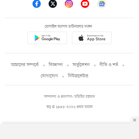
মোবাইল অ্যাপস ডাউনলোড করুন
আমাদের সম্পর্কে
বিজ্ঞাপন
সার্কুলেশন
নীতি ও শর্ত
যোগাযোগ
নিউজলেটার
সম্পাদক ও প্রকাশক: মতিউর রহমান
স্বত্ব © ১৯৯৮-২০২৬ প্রথম আলো