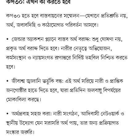
কপ৩০: এখন কী করতে হবে
কপ৩০ হতে হবে বাস্তবায়নের সম্মেলন—যেখানে প্রতিশ্রুতি নয়,
অর্থ, জবাবদিহি ও কাঠামোগত পরিবর্তন আসবে।
• জেন্ডার অ্যাকশন প্ল্যানে বাস্তব অর্থ বরাদ্দ: শুধু ঘোষণা নয়,
প্রকৃত অর্থ বরাদ্দ দিতে হবে। নারীর নেতৃত্বে অভিযোজন,
কর্মসংস্থান ও ন্যায়সংগত রূপান্তরে নির্দিষ্ট তহবিল নিশ্চিত করতে
হবে।
• জীবাশ্ম জ্বালানি ভর্তুকি বন্ধ: এই অর্থ সরিয়ে নারী ও প্রান্তিক
জনগোষ্ঠীর হাতে দিতে হবে, যারা প্রতিদিন জলবায়ু বিপর্যয়ের
মোকাবিলা করছে।
• অর্থপ্রবাহ সহজ করা: নারী সংগঠন, আদিবাসী নেটওয়ার্ক ও
স্থানীয় উদ্যোগ যেন সরাসরি অর্থ পায়, তার জন্য প্রক্রিয়াগত
সংস্কার জরুরি।