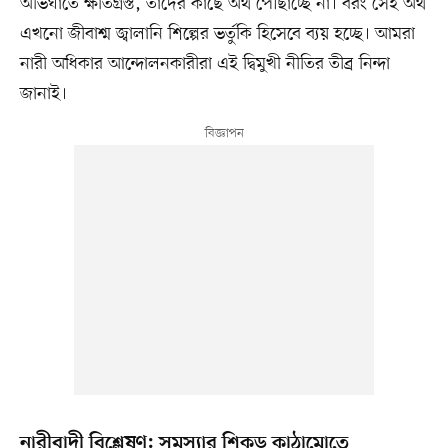
অভিঘাতে ক্ষতিগ্রস্ত, তাদের কাছে অর্থ পৌঁছাচ্ছে না। বরং সেই অর্থ
এখনো জীবাশ্ম জ্বালানি শিল্পের ভর্তুকি হিসেবে ব্যয় হচ্ছে। আমরা
নারী অধিকার আন্দোলনকারীরা এই দ্বিমুখী নীতির তীব্র নিন্দা
জানাই।
নারীবাদী বিশ্লেষণ: সমস্যার শিকড় কাঠামোতে