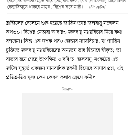
বেলেমের কপ৩০ হতে পারে সেই বাঁকবদল, যেখানে জলবায়ু আলোচনার
কেন্দ্রবিন্দুতে থাকবে মানুষ, বিশেষ করে নারী।
ছবি: রয়টার্স
ব্রাজিলের বেলেমে শুরু হয়েছে জাতিসংঘের জলবায়ু সম্মেলন
কপ৩০। বিশ্বের নেতারা আবারও জলবায়ু ন্যায়বিচার নিয়ে কথা
বলছেন। কিন্তু এক দশক পরও জেন্ডার ন্যায়বিচার, যা প্যারিস
চুক্তিতে জলবায়ু ন্যায়বিচারের অন্যতম স্তম্ভ হিসেবে স্বীকৃত; তা
বাস্তবে রয়ে গেছে উপেক্ষিত ও বঞ্চিত। জলবায়ু–সংকটের এই
জটিল মুহূর্তে একজন মানবাধিকারকর্মী হিসেবে আমার প্রশ্ন, এই
প্রতিশ্রুতির মূল্য কেন কেবল কথার ফ্রেমে বন্দী?