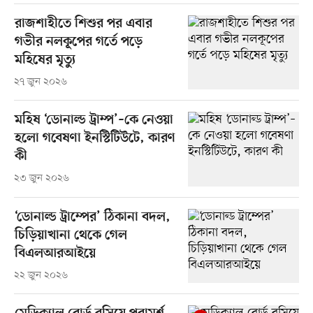
রাজশাহীতে শিশুর পর এবার
গভীর নলকূপের গর্তে পড়ে
মহিষের মৃত্যু
২৭ জুন ২০২৬
মহিষ ‘ডোনাল্ড ট্রাম্প’–কে নেওয়া
হলো গবেষণা ইনস্টিটিউটে, কারণ
কী
২৩ জুন ২০২৬
‘ডোনাল্ড ট্রাম্পের’ ঠিকানা বদল,
চিড়িয়াখানা থেকে গেল
বিএলআরআইয়ে
২২ জুন ২০২৬