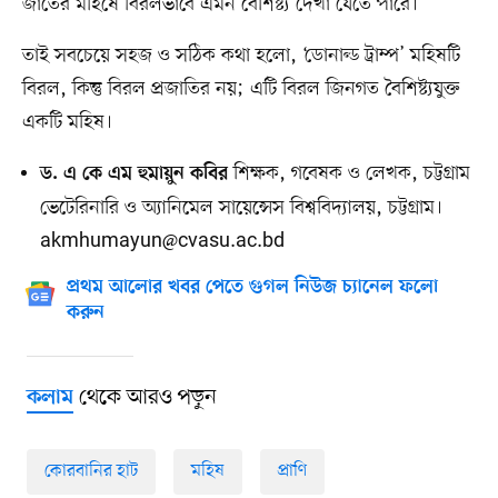
জাতের মহিষে বিরলভাবে এমন বৈশিষ্ট্য দেখা যেতে পারে।
তাই সবচেয়ে সহজ ও সঠিক কথা হলো, ‘ডোনাল্ড ট্রাম্প’ মহিষটি
বিরল, কিন্তু বিরল প্রজাতির নয়; এটি বিরল জিনগত বৈশিষ্ট্যযুক্ত
একটি মহিষ।
শিক্ষক, গবেষক ও লেখক, চট্টগ্রাম
ড. এ কে এম হুমায়ুন কবির
ভেটেরিনারি ও অ্যানিমেল সায়েন্সেস বিশ্ববিদ্যালয়, চট্টগ্রাম।
akmhumayun@cvasu.ac.bd
প্রথম আলোর খবর পেতে গুগল নিউজ চ্যানেল ফলো
করুন
থেকে আরও পড়ুন
কলাম
কোরবানির হাট
মহিষ
প্রাণি