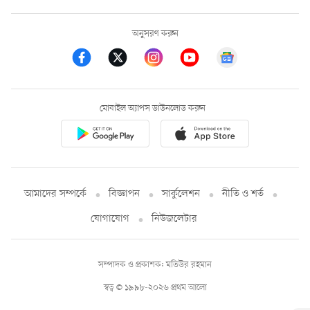
অনুসরণ করুন
মোবাইল অ্যাপস ডাউনলোড করুন
আমাদের সম্পর্কে
বিজ্ঞাপন
সার্কুলেশন
নীতি ও শর্ত
যোগাযোগ
নিউজলেটার
সম্পাদক ও প্রকাশক: মতিউর রহমান
স্বত্ব © ১৯৯৮-২০২৬ প্রথম আলো