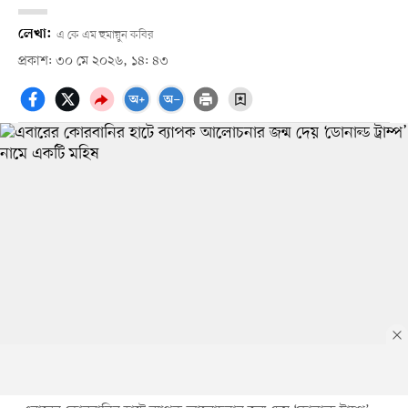
লেখা:
এ কে এম হুমায়ুন কবির
প্রকাশ: ৩০ মে ২০২৬, ১৪: ৪৩