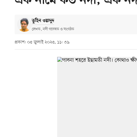
এক নামে কত নদী, এক নদ
তুহিন ওয়াদুদ
লেখক, নদী গবেষক ও সংগঠক
প্রকাশ: ০৫ জুলাই ২০২৫, ১১: ৩৯