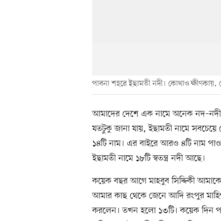
পাবনা শহরে ইছামতী নদী। কোথাও ক্ষীণকায়, কোথ
আমাদের দেশে এক নামে অনেক নদ–নদী
যতটুকু জানা যায়, ইছামতী নামে সবচেয়
১৪টি নাম। এর বাইরে আরও ৪টি নাম পাওয়
ইছামতী নামে ১৮টি স্বতন্ত্র নদী আছে।
কয়েক বছর আগে মাহবুব সিদ্দিকী আমাক
আমার কাছ থেকে জেনে আদি রংপুর মাহিগ
করলেন। তখন হলো ১৩টি। কয়েক দিন পর ত