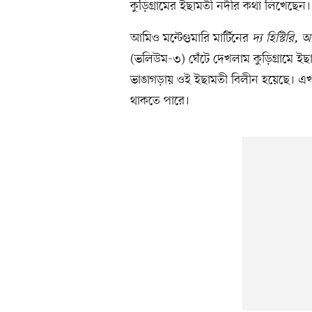
কুড়িগ্রামের ইছামতী নদীর কথা লিখেছেন।
আমিও মন্টেগুমারি মার্টিনের
দ্য হিস্টিরি, আ
(ভলিউম-৩) ঘেঁটে দেখলাম কুড়িগ্রামে ই
ভাঙাগড়ায় ওই ইছামতী বিলীন হয়েছে। এখ
থাকতে পারে।