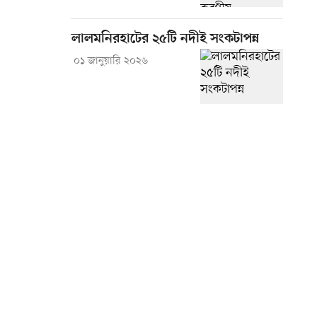
লালমনিরহাটের ২৫টি নদীই সংকটাপন্ন
০১ জানুয়ারি ২০২৬