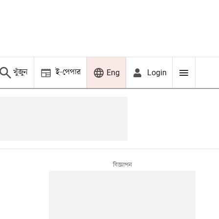
খুঁজুন
ই-পেপার
Login
Eng