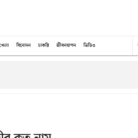
খেলা
বিনোদন
চাকরি
জীবনযাপন
ভিডিও