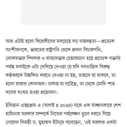
আর এটাই হলো বিরোধীদের সবচেয়ে বড় দায়বদ্ধতা—প্রত্যেক
অংশীজনকে, ভারতের রাষ্ট্রপতি থেকে প্রধান বিচারপতি,
লোকসভার স্পিকার ও রাজ্যসভার চেয়ারম্যান হয়ে প্রত্যেক গভর্নর
পর্যন্ত সবাইকে এটা দেখিয়ে দেওয়া যে যদি গণতান্ত্রিক বিরুদ্ধ
কণ্ঠস্বরকে উচ্চকিত করতে দেওয়া না হয়, তাহলে যা থাকবে, তা
হলো রাস্তার কোলাহল। ঢাকায় যা ঘটেছে, তা থেকে মোদি-শাহ
দলের সংযত হওয়া প্রয়োজন।
ইন্ডিয়ান এক্সপ্রেস এ (আগস্ট ৫ ২০২৪) সঙ্গে এক সাক্ষাৎকারে শেখ
হাসিনার সরকার সম্পর্কে নিজের পর্যবেক্ষণ তুলে ধরতে গিয়ে
নোবেল বিজয়ী ড. মুহাম্মদ ইউনূস বলেছেন, ‘এই সরকার একটা