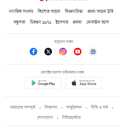
নাগরিক সংবাদ
কিশোর আলো
বিজ্ঞানচিন্তা
প্রথম আলো ট্রাস্ট
বন্ধুসভা
চিরন্তন ১৯৭১
ইপেপার
প্রথমা
মোবাইল ভ্যাস
অনুসরণ করুন
মোবাইল অ্যাপস ডাউনলোড করুন
আমাদের সম্পর্কে
বিজ্ঞাপন
সার্কুলেশন
নীতি ও শর্ত
যোগাযোগ
নিউজলেটার