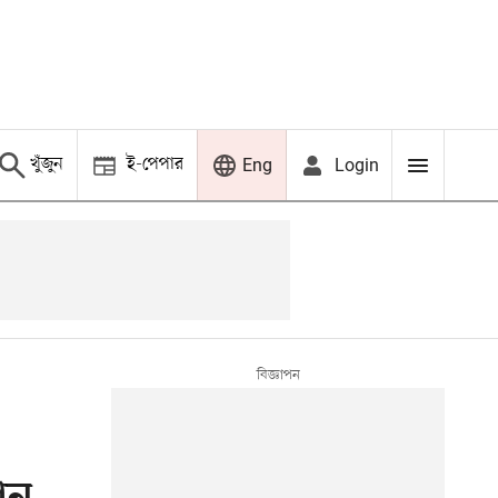
খুঁজুন
ই-পেপার
Login
Eng