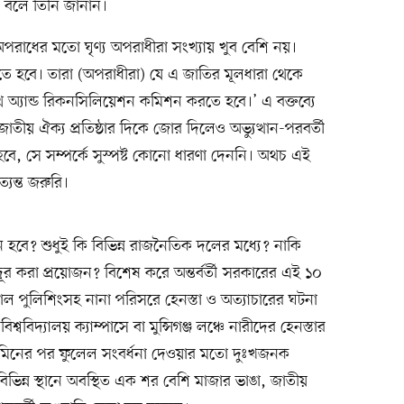
ে বলে তিনি জানান।
পরাধের মতো ঘৃণ্য অপরাধীরা সংখ্যায় খুব বেশি নয়।
করতে হবে। তারা (অপরাধীরা) যে এ জাতির মূলধারা থেকে
 ট্রুথ অ্যান্ড রিকনসিলিয়েশন কমিশন করতে হবে।’ এ বক্তব্যে
জাতীয় ঐক্য প্রতিষ্ঠার দিকে জোর দিলেও অভ্যুত্থান-পরবর্তী
হবে, সে সম্পর্কে সুস্পষ্ট কোনো ধারণা দেননি। অথচ এই
্যন্ত জরুরি।
ন হবে? শুধুই কি বিভিন্ন রাজনৈতিক দলের মধ্যে? নাকি
দূর করা প্রয়োজন? বিশেষ করে অন্তর্বর্তী সরকারের এই ১০
ল পুলিশিংসহ নানা পরিসরে হেনস্তা ও অত্যাচারের ঘটনা
বিদ্যালয় ক্যাম্পাসে বা মুন্সিগঞ্জ লঞ্চে নারীদের হেনস্তার
ের জামিনের পর ফুলেল সংবর্ধনা দেওয়ার মতো দুঃখজনক
িন্ন স্থানে অবস্থিত এক শর বেশি মাজার ভাঙা, জাতীয়