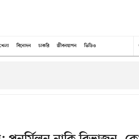
খেলা
বিনোদন
চাকরি
জীবনযাপন
ভিডিও