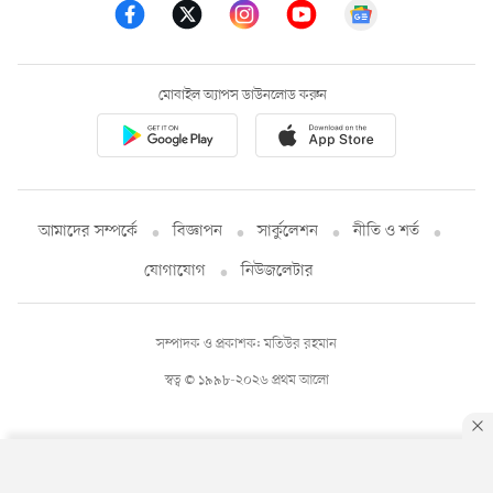
মোবাইল অ্যাপস ডাউনলোড করুন
আমাদের সম্পর্কে
বিজ্ঞাপন
সার্কুলেশন
নীতি ও শর্ত
যোগাযোগ
নিউজলেটার
সম্পাদক ও প্রকাশক: মতিউর রহমান
স্বত্ব © ১৯৯৮-২০২৬ প্রথম আলো