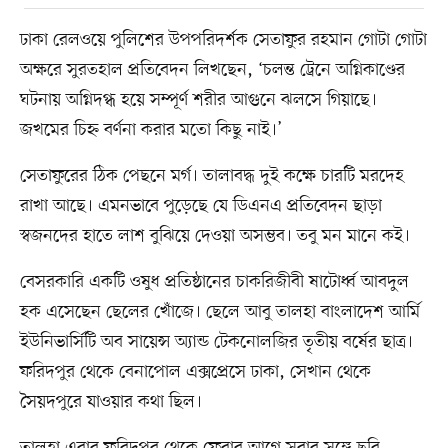
ঢাকা রেলওয়ে পুলিশের উপপরিদর্শক সেতাফুর রহমান গোটা গোটা
অক্ষরে সুরতহাল প্রতিবেদন লিখছেন, ‘চলন্ত ট্রেনে অগ্নিকাণ্ডের
ঘটনায় অগ্নিদগ্ধ হয়ে সম্পূর্ণ শরীর আগুনে ঝলসে গিয়াছে।
জখমের চিহ্ন বর্ণনা করার মতো কিছু নাই।’
সেতাফুরের ঠিক পেছনে মর্গ। তালাবদ্ধ দুই কক্ষে চারটি মরদেহ
রাখা আছে। এমনভাবে পুড়েছে যে ডিএনএ প্রতিবেদন ছাড়া
স্বজনদের হাতে লাশ বুঝিয়ে দেওয়া অসম্ভব। তবু মন মানে কই।
বেসরকারি একটি ওষুধ প্রতিষ্ঠানের চাকরিজীবী ষাটোর্ধ্ব আবদুল
হক এসেছেন ছেলের খোঁজে। ছেলে আবু তালহা বাংলাদেশ আর্মি
ইউনিভার্সিটি অব সায়েন্স অ্যান্ড টেকনোলজির তৃতীয় বর্ষের ছাত্র।
ফরিদপুর থেকে বেনাপোল এক্সপ্রেসে ঢাকা, সেখান থেকে
সৈয়দপুরে যাওয়ার কথা ছিল।
তালহা এবার ফরিদপুর থেকে ফেরার আগে সবার সঙ্গে ছবি