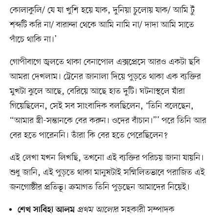
কোলাকুলি/ যে যা খুশি হয়ে যাক, দুনিয়া চুলোয় যাক/ আমি টুঁ
শব্দটি করি না/ বারান্দা থেকে আমি নামি না/ দাদা আমি সাতে
পাঁচে থাকি না।’
গোপীবাগে জ্বলতে থাকা বেনাপোল এক্সপ্রেসে আরও একটা ছবি
আমরা দেখলাম। ট্রেনের জানালা দিয়ে পুড়তে থাকা এক ব্যক্তির
মুখটা ঝুলে আছে, বেরিয়ে আছে হাত দুটি। ঘটনাস্থলে যাঁরা
গিয়েছিলেন, সেই সব সাংবাদিক বলছিলেন, ‘তিনি বলেছেন,
“আমার স্ত্রী-সন্তানকে বের করুন। ওদের বাঁচান।”’ পরে তিনি আর
বের হতে পারেননি। তাঁরা কি বের হতে পেরেছিলেন?
এই লেখা যখন লিখছি, তখনো এই ব্যক্তির পরিচয় জানা যায়নি।
শুধু জানি, এই পুড়তে থাকা মানুষটাই সম্মিলিতভাবে পরাজিত এই
জনগোষ্ঠীর প্রতিভূ। ক্রমাগত তিনি পুড়ছেন আমাদের নিয়েই।
প্রথম আলো
র সহকারী সম্পাদক
শেখ সাবিহা আলম