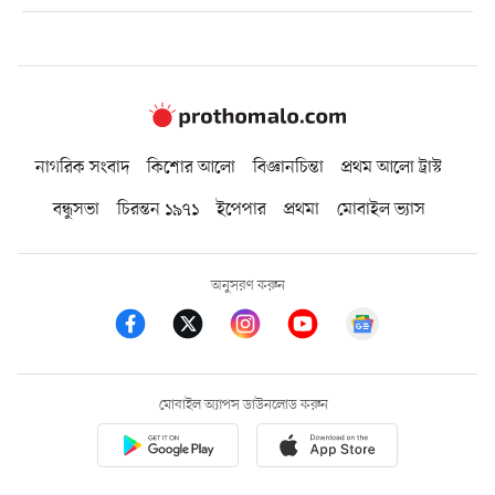
নাগরিক সংবাদ
কিশোর আলো
বিজ্ঞানচিন্তা
প্রথম আলো ট্রাস্ট
বন্ধুসভা
চিরন্তন ১৯৭১
ইপেপার
প্রথমা
মোবাইল ভ্যাস
অনুসরণ করুন
মোবাইল অ্যাপস ডাউনলোড করুন