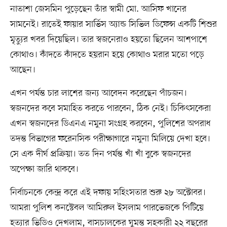
নাতাশা জেসমিন পুড়েছেন তাঁর স্বামী মো. আসিফ খানের
সামনেই। রাতেই ফায়ার সার্ভিস অ্যান্ড সিভিল ডিফেন্স একটি শিশুর
মৃত্যুর খবর দিয়েছিল। তার স্বজনেরাও হয়তো ছিলেন আশপাশে
কোথাও। কাঁদতে কাঁদতে হয়রান হয়ে কোথাও মরার মতো পড়ে
আছেন।
এখন পর্যন্ত চার লাশের জন্য আবেদন করেছেন পাঁচজন।
স্বজনদের কবে সমাহিত করতে পারবেন, ঠিক নেই। চিকিৎসকেরা
এখন স্বজনদের ডিএনএ নমুনা সংগ্রহ করবেন, পুলিশের অপরাধ
তদন্ত বিভাগের ফরেনসিক পরীক্ষাগারে নমুনা মিলিয়ে দেখা হবে।
সে এক দীর্ঘ প্রক্রিয়া। তত দিন পর্যন্ত খাঁ খাঁ বুকে স্বজনদের
অপেক্ষা জারি থাকবে।
নির্বাচনকে কেন্দ্র করে এই দফায় সহিংসতার শুরু ২৮ অক্টোবর।
আমরা পুলিশ কনস্টেবল আমিরুল ইসলাম পারভেজকে পিটিয়ে
হত্যার ভিডিও দেখলাম, বাসচালকের ঘুমন্ত সহকারী ২২ বছরের