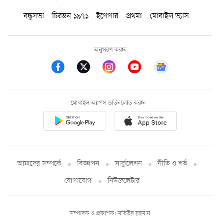
বন্ধুসভা
চিরন্তন ১৯৭১
ইপেপার
প্রথমা
মোবাইল ভ্যাস
অনুসরণ করুন
মোবাইল অ্যাপস ডাউনলোড করুন
আমাদের সম্পর্কে
বিজ্ঞাপন
সার্কুলেশন
নীতি ও শর্ত
যোগাযোগ
নিউজলেটার
সম্পাদক ও প্রকাশক: মতিউর রহমান