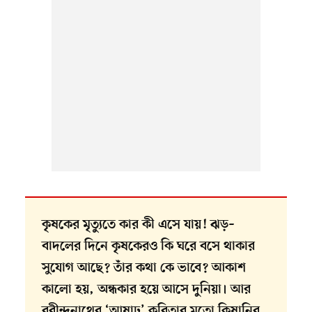
কৃষকের মৃত্যুতে কার কী এসে যায়! ঝড়–
বাদলের দিনে কৃষকেরও কি ঘরে বসে থাকার
সুযোগ আছে? তাঁর কথা কে ভাবে? আকাশ
কালো হয়, অন্ধকার হয়ে আসে দুনিয়া। আর
রবীন্দ্রনাথের ‘আষাঢ়’ কবিতার মতো কিষানির