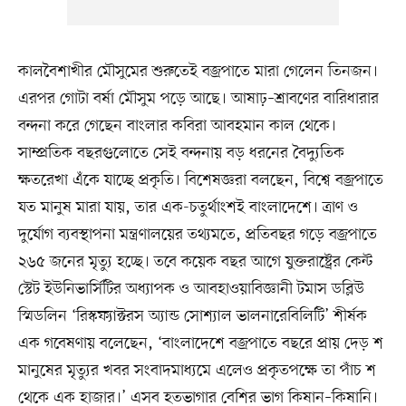
কালবৈশাখীর মৌসুমের শুরুতেই বজ্রপাতে মারা গেলেন তিনজন।
এরপর গোটা বর্ষা মৌসুম পড়ে আছে। আষাঢ়–শ্রাবণের বারিধারার
বন্দনা করে গেছেন বাংলার কবিরা আবহমান কাল থেকে।
সাম্প্রতিক বছরগুলোতে সেই বন্দনায় বড় ধরনের বৈদ্যুতিক
ক্ষতরেখা এঁকে যাচ্ছে প্রকৃতি। বিশেষজ্ঞরা বলছেন, বিশ্বে বজ্রপাতে
যত মানুষ মারা যায়, তার এক-চতুর্থাংশই বাংলাদেশে। ত্রাণ ও
দুর্যোগ ব্যবস্থাপনা মন্ত্রণালয়ের তথ্যমতে, প্রতিবছর গড়ে বজ্রপাতে
২৬৫ জনের মৃত্যু হচ্ছে। তবে কয়েক বছর আগে যুক্তরাষ্ট্রের কেন্ট
স্টেট ইউনিভার্সিটির অধ্যাপক ও আবহাওয়াবিজ্ঞানী টমাস ডব্লিউ
স্মিডলিন ‘রিস্কফ্যাক্টরস অ্যান্ড সোশ্যাল ভালনারেবিলিটি’ শীর্ষক
এক গবেষণায় বলেছেন, ‘বাংলাদেশে বজ্রপাতে বছরে প্রায় দেড় শ
মানুষের মৃত্যুর খবর সংবাদমাধ্যমে এলেও প্রকৃতপক্ষে তা পাঁচ শ
থেকে এক হাজার।’ এসব হতভাগার বেশির ভাগ কিষান–কিষানি।