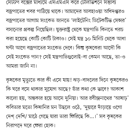
সেটটপ বক্সের মাধ্যমে এসএমএস করে টেলিভিশনে সম্ভাব্য
বজ্রপাতের খবর পাঠিয়ে থাকে। আমাদের আবহাওয়া অধিদপ্তরও
বজ্রপাতের আগাম সংকেত জানতে ‘লাইটেনিং ডিটেকটিভ সেন্সর’
বসানোর প্রকল্প নিয়েছিল। যুক্তরাষ্ট্র থেকে যন্ত্রপাতি কিনতে খরচ
করা হয়েছে কোটি কোটি টাকাও। সেই যন্ত্র ১০ মিনিট থেকে আধা
ঘণ্টা আগে বজ্রপাতের সংকেত দেবে। কিন্তু কৃষকেরা আদৌ কি
সেই সংকেত পান? সেই যন্ত্রপাতিগুলোই–বা কেমন আছে, তা–ও
আমরা জানি না।
কৃষকের মৃত্যুতে কার কী এসে যায়! ঝড়–বাদলের দিনে কৃষকেরও
কি ঘরে বসে থাকার সুযোগ আছে? তাঁর কথা কে ভাবে? আকাশ
কালো হয়, অন্ধকার হয়ে আসে দুনিয়া। আর রবীন্দ্রনাথের ‘আষাঢ়’
কবিতার মতো কিষানির মন উছলে ওঠে, ‘দুয়ারে দাঁড়ায়ে ওগো
দেখ্‌ দেখি/ মাঠে গেছে যারা তারা ফিরিছে কি...।’ সব কৃষকের
নিরাপদে ঘরে ফেরা হোক।