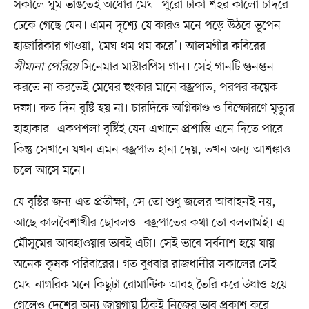
সকালে ঘুম ভাঙতেই অঘোর মেঘ। পুরো ঢাকা শহর কালো চাদরে
ঢেকে গেছে যেন। এমন দৃশ্যে যে কারও মনে পড়ে উঠবে ভূপেন
হাজারিকার গাওয়া, ‘মেঘ থম থম করে’। আলমগীর কবিরের
সীমানা পেরিয়ে
সিনেমার মাস্টারপিস গান। সেই গানটি গুনগুন
করতে না করতেই মেঘের হুংকার মানে বজ্রপাত, পরপর কয়েক
দফা। কত দিন বৃষ্টি হয় না। চারদিকে অগ্নিকাণ্ড ও বিস্ফোরণে মৃত্যুর
হাহাকার। একপশলা বৃষ্টিই যেন এখানে প্রশান্তি এনে দিতে পারে।
কিন্তু সেখানে যখন এমন বজ্রপাত হানা দেয়, তখন অন্য আশঙ্কাও
চলে আসে মনে।
যে বৃষ্টির জন্য এত প্রতীক্ষা, সে তো শুধু জলের আবাহনই নয়,
আছে কালবৈশাখীর ছোবলও। বজ্রপাতের কথা তো বললামই। এ
মৌসুমের আবহাওয়ার ভাবই এটা। সেই ভাবে সর্বনাশ হয়ে যায়
অনেক কৃষক পরিবারের। গত বুধবার রাজধানীর সকালের সেই
মেঘ নাগরিক মনে কিছুটা রোমান্টিক আবহ তৈরি করে উধাও হয়ে
গেলেও দেশের অন্য জায়গায় ঠিকই নিজের ভাব প্রকাশ করে