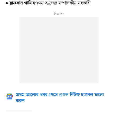
●
প্রথম আলো
র সম্পাদকীয় সহকারী
রাফসান গালিব
প্রথম আলোর খবর পেতে গুগল নিউজ চ্যানেল ফলো
করুন